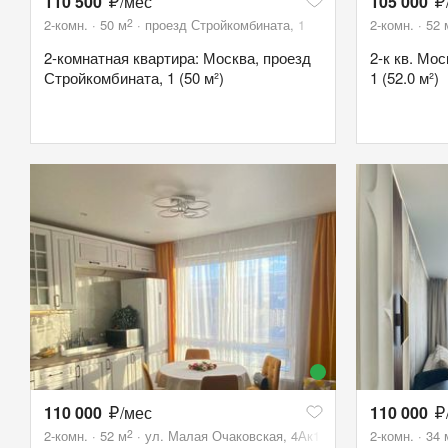
110 500
/мес
105 000
2
2-комн.
50
м
проезд Стройкомбината, 1
2-комн.
52
2-комнатная квартира: Москва, проезд
2-к кв. Мо
Стройкомбината, 1 (50 м²)
1 (52.0 м²)
110 000
/мес
110 000
2
2-комн.
52
м
ул. Малая Очаковская, 4Ак1
2-комн.
34