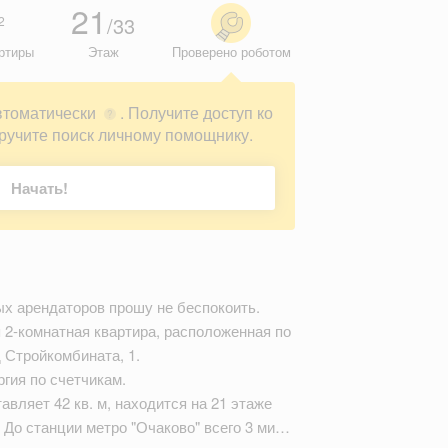
21
/33
2
ртиры
Этаж
Проверено роботом
втоматически
. Получите доступ ко
?
ручите поиск личному помощнику.
Начать!
ых арендаторов прошу не беспокоить.
 2-комнатная квартира, расположенная по
 Стройкомбината, 1.
ргия по счетчикам.
вляет 42 кв. м, находится на 21 этаже
 До станции метро "Очаково" всего 3 ми…