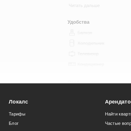
Читать дальше
Удобства
Балкон
Холодильник
Телевизор
Кондиционер
Особенности
Можно курить
Локалс
Арендат
Можно с животными
Тарифы
Найти кварт
Блог
Частые воп