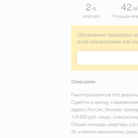
2
42
-к
м
квартира
Площадь ква
Объявление проверено а
всем объявлениям или по
Описание
Риелторов/агентов без реальн
Сдаётся в аренду современная
адресу Россия, Москва, проезд
115 000 руб.+вода, электроэне
Общая площадь квартиры соста
33-этажного монолитного дома.