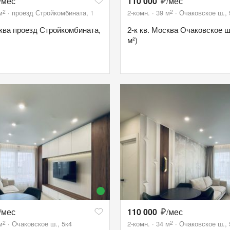
/мес
110 000
/мес
2
2
м
проезд Стройкомбината, 1
2-комн.
39
м
Очаковское ш.,
сква проезд Стройкомбината,
2-к кв. Москва Очаковское ш.
м²)
/мес
110 000
/мес
2
2
м
Очаковское ш., 5к4
2-комн.
34
м
Очаковское ш., 