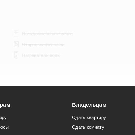
Посудомоечная машина
Стиральная машина
Нагреватель воды
Подходит для мероприятий
орам
Владельцам
Подходит для семьи с детьми
иру
Сдать квартиру
росы
Сдать комнату