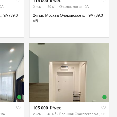
115 000
/мес
2
 9А
2-комн.
39
м
Очаковское ш., 9А
, 9А (39.0
2-к кв. Москва Очаковское ш., 9А (39.0
м²)
105 000
/мес
2
5к4
2-комн.
48
м
Большая Очаковская ул., 2к3