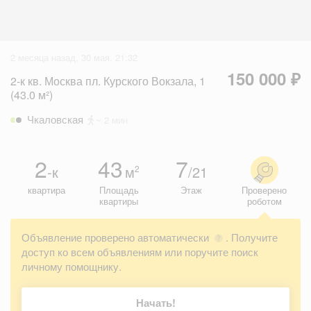
2 месяца назад, 30 мая, 21:32
150 000 ₽
2-к кв. Москва пл. Курского Вокзала, 1
(43.0 м²)
Чкаловская
~ 2 мин
2
43
7
-к
м
/21
2
квартира
Площадь
Этаж
Проверено
квартиры
роботом
Объявление проверено автоматически
. Получите
?
доступ ко всем объявлениям или поручите поиск
личному помощнику.
Начать!