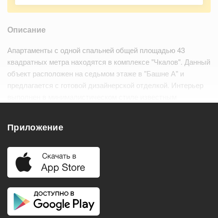
Описание
Апартаменты с одной спальней общей площадью 43
квадратных метра находятся в комплексе "Чкалов". Данный
объект расположен на седьмом этаже в "Башне А" и
предлагается с готовой дизайнерской отделкой. Интерьер
выполнен в минималистическом стиле известным
лондонским дизайнером Мартином Хулбертом.
Функциональная планировка включает…
Читать дальше
Приложение
Удобства
Балкон
Посудомоечная машина
Холодильник
Стиральная машина
Телевизор
Нагреватель воды
Кондиционер