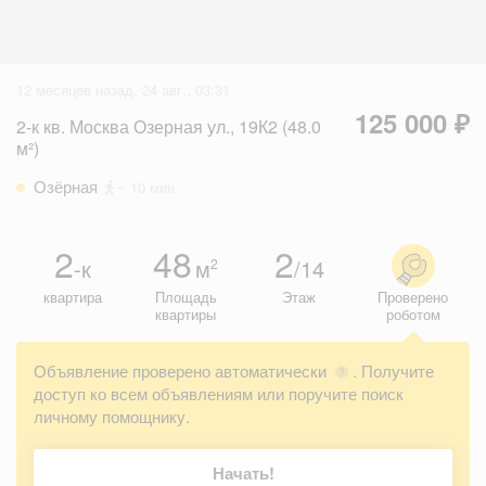
12 месяцев назад, 24 авг., 03:31
125 000 ₽
2-к кв. Москва Озерная ул., 19К2 (48.0
м²)
Озёрная
~ 10 мин
2
48
2
-к
м
/14
2
квартира
Площадь
Этаж
Проверено
квартиры
роботом
Объявление проверено автоматически
. Получите
?
доступ ко всем объявлениям или поручите поиск
личному помощнику.
Начать!