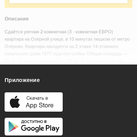
Описание
Сдаётся уютная 2-комнатная (3 - комнатная ЕВРО)
квартира на Озёрной улице, в 10 минутах пешком от метро
Озёрная. Квартира находится на 2 этаже 14-этажного
панельного дома 1977 года постройки. Общая площадь —
48 кв. м, просторная кухня — 15 кв. м. Окна выходят во
двор, поэтому в квартире всегда тихо и спокойно.…
Читать
дальше
Приложение
Удобства
Балкон
Посудомоечная машина
Холодильник
Стиральная машина
Телевизор
Нагреватель воды
Кондиционер