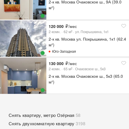
2-к кв. Москва Очаковское ш., 9А (39.0
м²)
120 000
/мес
2-комн.
62
м
ул. Покрышкина, 1к1
2
2-к кв. Москва ул. Покрышкина, 1к1 (62.4
м²)
Юго-Западная
130 000
/мес
2-комн.
65
м
Очаковское ш., 5к3
2
2-к кв. Москва Очаковское ш., 5к3 (65.0
м²)
Снять квартиру, метро Озёрная
58
Снять двухкомнатную квартиру
3198