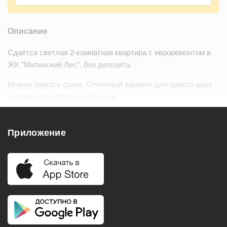
Описание
Сдаётся светлая 2-комнатная квартира с евроремонтом в
ЖК "Митинский Лес", без депозита.
Можно заехать сразу. Отличный вариант для одного-двух
человек или небольшой семьи.
Просторная гостинаякухня с зонирован…
Читать дальше
Приложение
Удобства
Балкон
Посудомоечная машина
Холодильник
Стиральная машина
Телевизор
Нагреватель воды
Кондиционер