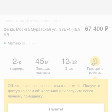
около 2 месяцев назад, 9 июня, 20:23
67 400 ₽
2-к кв. Москва Муравская ул., 38Бк4 (45.9
м²)
Митино
~ 6 мин
2
45
13
-к
м
/32
2
квартира
Площадь
Этаж
Проверено
квартиры
роботом
Объявление проверено автоматически
. Получите
?
доступ ко всем объявлениям или поручите поиск
личному помощнику.
Начать!