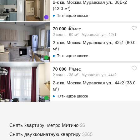
2-к кв. Москва Муравская ул., 38Бк2
(42.0 м²)
Пятницкое шоссе
70 000
/мес
2-комн.
60
м
Муравская ул., 42к1
2
2-к кв. Москва Муравская ул., 42к1 (60.0
м²)
Пятницкое шоссе
70 000
/мес
2-комн.
38
м
Муравская ул., 44к2
2
2-к кв. Москва Муравская ул., 44к2 (38.0
м²)
Пятницкое шоссе
Снять квартиру, метро Митино
26
Снять двухкомнатную квартиру
3265