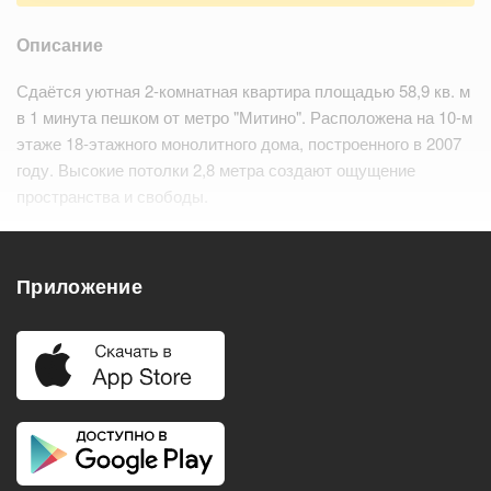
Описание
Сдаётся уютная 2-комнатная квартира площадью 58,9 кв. м
в 1 минута пешком от метро "Митино". Расположена на 10-м
этаже 18-этажного монолитного дома, построенного в 2007
году. Высокие потолки 2,8 метра создают ощущение
пространства и свободы.
В квартире сделан дизайнерский ремо…
Читать дальше
Приложение
Удобства
Балкон
Посудомоечная машина
Холодильник
Стиральная машина
Телевизор
Нагреватель воды
Кондиционер