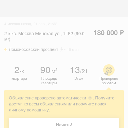
4 месяца назад, 21 апр., 21:32
180 000 ₽
2-к кв. Москва Минская ул., 1ГК2 (90.0
м²)
Ломоносовский проспект
~ 16 мин
2
90
13
-к
м
/21
2
квартира
Площадь
Этаж
Проверено
квартиры
роботом
Объявление проверено автоматически
. Получите
?
доступ ко всем объявлениям или поручите поиск
личному помощнику.
Начать!