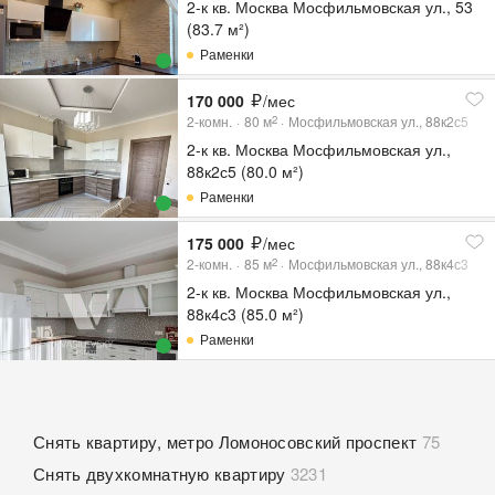
2-к кв. Москва Мосфильмовская ул., 53
(83.7 м²)
Раменки
170 000
/мес
2-комн.
80
м
Мосфильмовская ул., 88к2с5
2
2-к кв. Москва Мосфильмовская ул.,
88к2с5 (80.0 м²)
Раменки
175 000
/мес
2-комн.
85
м
Мосфильмовская ул., 88к4с3
2
2-к кв. Москва Мосфильмовская ул.,
88к4с3 (85.0 м²)
Раменки
Снять квартиру, метро Ломоносовский проспект
75
Снять двухкомнатную квартиру
3231