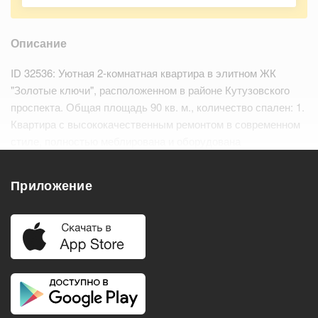
Описание
ID 32536: Уютная 2-комнатная квартира в элитном ЖК
"Золотые ключи", расположенном в районе Кутузовского
проспекта. Общая площадь 90 кв. м., количество спален: 1.
Квартира с высококачественным ремонтом в современном
стиле, полностью меблирована и оборудована
качественной бытовой техникой. Кондиционеры, подогрев
полов, установлен Wi-Fi интернет. Фун…
Читать дальше
Приложение
Удобства
Балкон
Посудомоечная машина
Холодильник
Стиральная машина
Телевизор
Нагреватель воды
Кондиционер