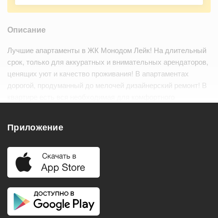
Описание
Лучшие апартаменты в ЖК Монодом Лейк! На длительный
срок, только для аккуратных и внимательных арендаторов,
ценящих уют и качество проживания! В апартаментах
дорогой, продуманный до мелочей дизайнерский ремонт! В
квартире есть вся необходимая для комфортного
проживания мебель и техника. Холодильник, духовой
шкаф, варочная поверхность, микрово…
Читать дальше
Приложение
Удобства
Балкон
Посудомоечная машина
Холодильник
Стиральная машина
Телевизор
Нагреватель воды
Кондиционер