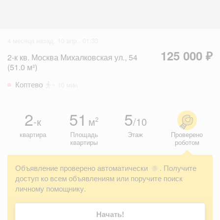
4 месяца назад, 10 апр., 01:33
125 000 ₽
2-к кв. Москва Михалковская ул., 54
(51.0 м²)
Коптево
~ 10 мин
2
51
5
-к
м
/10
2
квартира
Площадь
Этаж
Проверено
квартиры
роботом
Объявление проверено автоматически
. Получите
?
доступ ко всем объявлениям или поручите поиск
личному помощнику.
Начать!