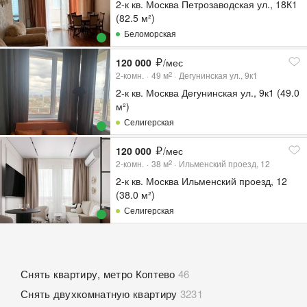
2-к кв. Москва Петрозаводская ул., 18К1
(82.5 м²)
Беломорская
120 000
/мес
2-комн.
49
м
Дегунинская ул., 9к1
2
2-к кв. Москва Дегунинская ул., 9к1 (49.0
м²)
Селигерская
120 000
/мес
2-комн.
38
м
Ильменский проезд, 12
2
2-к кв. Москва Ильменский проезд, 12
(38.0 м²)
Селигерская
Снять квартиру, метро Коптево
46
Снять двухкомнатную квартиру
3231