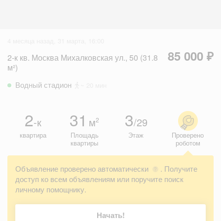
4 месяца назад, 31 марта, 16:00
85 000 ₽
2-к кв. Москва Михалковская ул., 50 (31.8
м²)
Водный стадион
~ 20 мин
2
31
3
-к
м
/29
2
квартира
Площадь
Этаж
Проверено
квартиры
роботом
Объявление проверено автоматически
. Получите
?
доступ ко всем объявлениям или поручите поиск
личному помощнику.
Начать!