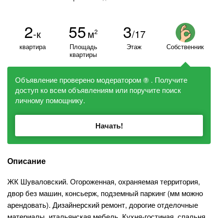
2
55
3
-к
м
/17
2
квартира
Площадь
Этаж
Собственник
квартиры
Объявление проверено модератором
. Получите
?
доступ ко всем объявлениям или поручите поиск
личному помощнику.
Начать!
Описание
ЖК Шуваловский. Огороженная, охраняемая территория,
двор без машин, консьерж, подземный паркинг (мм можно
арендовать). Дизайнерский ремонт, дорогие отделочные
материалы, итальянская мебель. Кухня-гостиная, спальня,