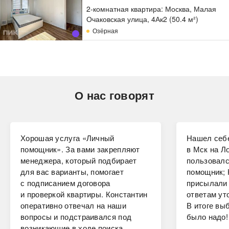
2-комнатная квартира: Москва, Малая
Очаковская улица, 4Ак2 (50.4 м²)
Озёрная
О нас говорят
Хорошая услуга «Личный
Нашел себе
помощник». За вами закрепляют
в Мск на Ло
менеджера, который подбирает
пользовалс
для вас варианты, помогает
помощник; 
с подписанием договора
присылали 
и проверкой квартиры. Константин
ответам ут
оперативно отвечал на наши
В итоге вы
вопросы и подстраивался под
было надо!
возникающие в ходе поиска