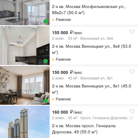
2-к кв. Москва Мосфильмовская ул.,
88к2с7 (50.0 м²)
Раменки
155 000
/мес
2-комн.
53
м
Винницкая ул., 8к4
2
2-к кв. Москва Винницкая ул., 8к4 (53.0
м²)
Раменки
150 000
/мес
2-комн.
45
м
Винницкая ул., 8к1
2
2-к кв. Москва Винницкая ул., 8к1 (45.0
м²)
Раменки
160 000
/мес
2-комн.
55
м
просп. Генерала Дорохова, 49
2
2-к кв. Москва просп. Генерала
Дорохова, 49 (55.0 м²)