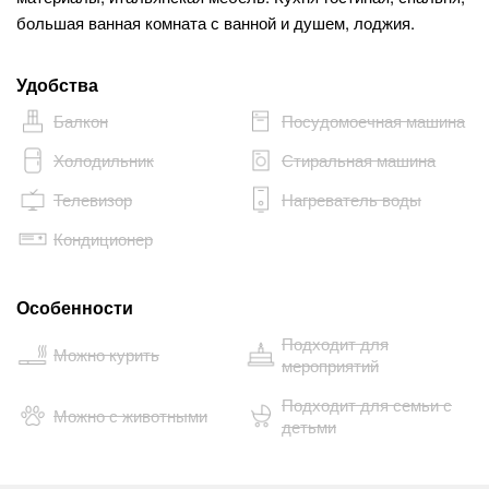
большая ванная комната с ванной и душем, лоджия.
Удобства
Балкон
Посудомоечная машина
Холодильник
Стиральная машина
Телевизор
Нагреватель воды
Кондиционер
Особенности
Подходит для
Можно курить
мероприятий
Подходит для семьи с
Можно с животными
детьми