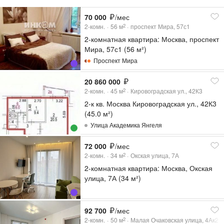
70 000
/мес
2-комн.
56
м
проспект Мира, 57с1
2
2-комнатная квартира: Москва, проспект
Мира, 57с1 (56 м²)
Проспект Мира
20 860 000
2-комн.
45
м
Кировоградская ул., 42К3
2
2-к кв. Москва Кировоградская ул., 42К3
(45.0 м²)
Улица Академика Янгеля
72 000
/мес
2-комн.
34
м
Окская улица, 7А
2
2-комнатная квартира: Москва, Окская
улица, 7А (34 м²)
92 700
/мес
2-комн.
50
м
Малая Очаковская улица, 4Ак2
2