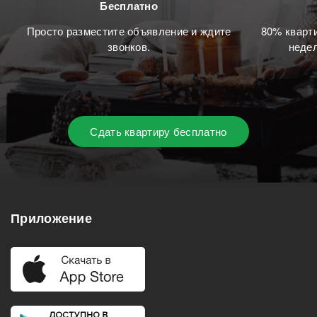
Бесплатно
Просто разместите объявление и ждите
80% кварти
звонков.
недел
Сдать квартиру бесплатно
Приложение