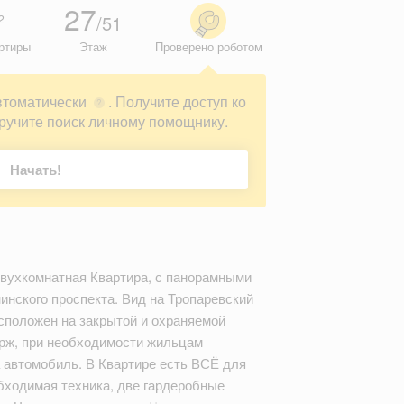
27
/51
2
ртиры
Этаж
Проверено роботом
втоматически
. Получите доступ ко
?
ручите поиск личному помощнику.
Начать!
вухкомнатная Квартира, с панорамными
инского проспекта. Вид на Тропаревский
асположен на закрытой и охраняемой
ерж, при необходимости жильцам
а автомобиль. В Квартире есть ВСЁ для
бходимая техника, две гардеробные