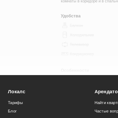
комнаты в коридоре и в спальн
Удобства
Балкон
Холодильник
Телевизор
Кондиционер
Особенности
Можно курить
Можно с животными
Локалс
Арендат
Тарифы
Найти кварт
Блог
Частые воп