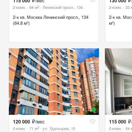
115 000
/мес
130 000
2
2-комн.
64
м
Ленинский просп., 134
2-комн.
33
2-к кв. Москва Ленинский просп., 134
2-к кв. Мос
(64.8 м²)
м²)
120 000
/мес
115 000
2
2-комн.
71
м
ул. Удальцова, 15
2-комн.
54