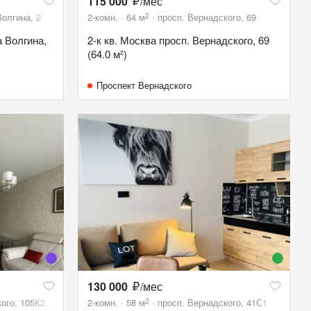
115 000
/мес
2
олгина, 2
2-комн.
64
м
просп. Вернадского, 69
а Волгина,
2-к кв. Москва просп. Вернадского, 69
(64.0 м²)
Проспект Вернадского
130 000
/мес
2
ого, 105К2
2-комн.
58
м
просп. Вернадского, 41С1