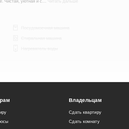
е. Чистая, уютная и с…
Читать дальше
Посудомоечная машина
Стиральная машина
Нагреватель воды
Подходит для мероприятий
Подходит для семьи с детьми
орам
Владельцам
иру
Сдать квартиру
росы
Сдать комнату