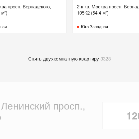
сква просп. Вернадского,
2-к кв. Москва просп. Вернад
 м²)
105К2 (54.4 м²)
дная
Юго-Западная
Снять двухкомнатную квартиру
3328
 Ленинский просп.,
12
)