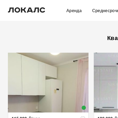
Аренда
Среднесроч
Ква