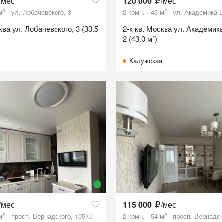
/мес
120 000
/мес
2
2
м
ул. Лобачевского, 3
2-комн.
43
м
ул. Академика В
ква ул. Лобачевского, 3 (33.5
2-к кв. Москва ул. Академик
2 (43.0 м²)
Калужская
/мес
115 000
/мес
2
2
м
просп. Вернадского, 105К2
2-комн.
54
м
просп. Вернадск