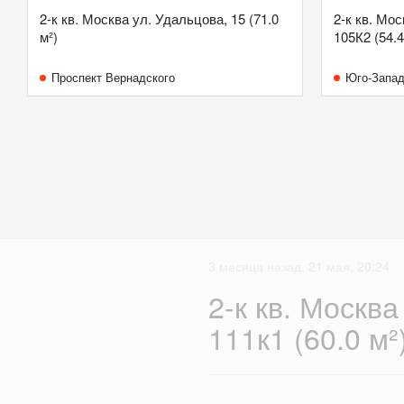
2-к кв. Москва ул. Удальцова, 15 (71.0
2-к кв. Мо
м²)
105К2 (54.4
Проспект Вернадского
Юго-Запа
3 месяца назад, 21 мая, 20:24
2-к кв. Москва
111к1 (60.0 м²