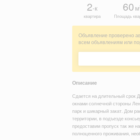
2
60
-к
м
квартира
Площадь ква
Объявление проверено а
всем объявлениям или по
Описание
Сдается на длительный срок Д
окнами солнечной стороны Лен
парк и шикарный закат. Дом р
территории, в подъезде консь
предоставим пропуск так же н
полноценного проживания, нео