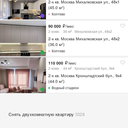
2-к кв. Москва Михалковская ул., 48к1
(45.0 м²)
Коптево
90 000
/мес
2-комн.
36
м
Михалковская ул., 48к2
2
2-к кв. Москва Михалковская ул., 48к2
(36.0 м²)
Коптево
110 000
/мес
2-комн.
44
м
Кронштадтский бул., 9к4
2
2-к кв. Москва Кронштадтский бул., 9к4
(44.0 м²)
Водный стадион
Снять двухкомнатную квартиру
3328