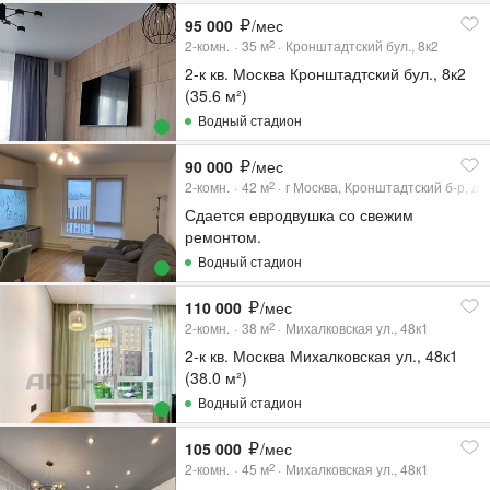
95 000
/мес
2-комн.
35
м
Кронштадтский бул., 8к2
2
2-к кв. Москва Кронштадтский бул., 8к2
(35.6 м²)
Водный стадион
90 000
/мес
2-комн.
42
м
г Москва, Кронштадтский б-р, д 8
2
Сдается евродвушка со свежим
ремонтом.
Водный стадион
110 000
/мес
2-комн.
38
м
Михалковская ул., 48к1
2
2-к кв. Москва Михалковская ул., 48к1
(38.0 м²)
Водный стадион
105 000
/мес
2-комн.
45
м
Михалковская ул., 48к1
2