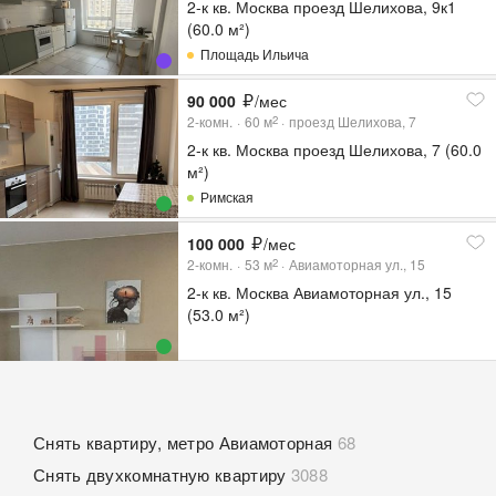
2-к кв. Москва проезд Шелихова, 9к1
(60.0 м²)
Площадь Ильича
90 000
/мес
2-комн.
60
м
проезд Шелихова, 7
2
2-к кв. Москва проезд Шелихова, 7 (60.0
м²)
Римская
100 000
/мес
2-комн.
53
м
Авиамоторная ул., 15
2
2-к кв. Москва Авиамоторная ул., 15
(53.0 м²)
Снять квартиру, метро Авиамоторная
68
Снять двухкомнатную квартиру
3088