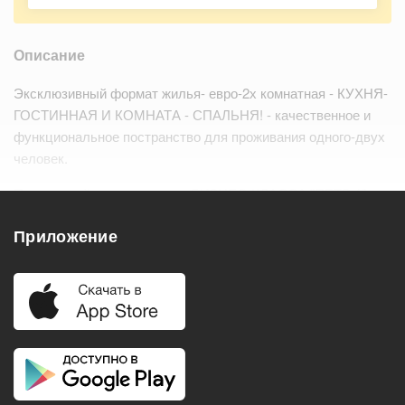
Описание
Эксклюзивный формат жилья- евро-2х комнатная - КУХНЯ-
ГОСТИННАЯ И КОМНАТА - СПАЛЬНЯ! - качественное и
функциональное постранство для проживания одного-двух
человек.
Просторный мир комплекса БИЗНЕС-КЛАССА "ПЕТР 1" с
собственными спортивной и детской п…
Читать дальше
Приложение
Удобства
Балкон
Посудомоечная машина
Холодильник
Стиральная машина
Телевизор
Нагреватель воды
Кондиционер