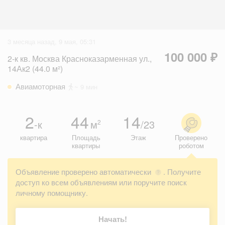
3 месяца назад, 9 мая, 05:31
100 000 ₽
2-к кв. Москва Красноказарменная ул.,
14Ак2 (44.0 м²)
Авиамоторная
~ 9 мин
2
44
14
-к
м
/23
2
квартира
Площадь
Этаж
Проверено
квартиры
роботом
Объявление проверено автоматически
. Получите
?
доступ ко всем объявлениям или поручите поиск
личному помощнику.
Начать!