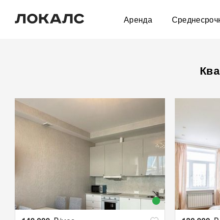
Аренда
Среднесроч
Ква