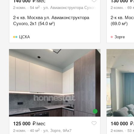
140 000
/мес
130 000
2
2-комн.
54
м
ул. Авиаконструктора Сухого, 2к1
2-комн.
69
2-к кв. Москва ул. Авиаконструктора
2-к кв. Мо
Сухого, 2к1 (54.0 м²)
(69.0 м²)
ЦСКА
Зорге
125 000
/мес
140 000
2
2-комн.
40
м
ул. Зорге, 9Ак7
2-комн.
53