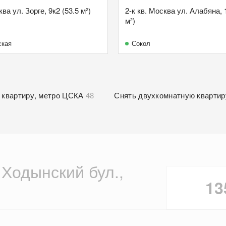
ква ул. Зорге, 9к2 (53.5 м²)
2-к кв. Москва ул. Алабяна, 
м²)
ская
Сокол
 квартиру, метро ЦСКА
48
Снять двухкомнатную квартир
 Ходынский бул.,
13