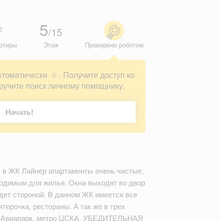
5
/15
2
ртиры
Этаж
Проверено роботом
втоматически
. Получите доступ ко
?
ручите поиск личному помощнику.
Начать!
 в ЖК Лайнер апартаменты очень чистые,
одимым для жилья. Окна выходят во двор
дет стороной. В данном ЖК имеется все
терочка, рестораны. А так же в трех
Ц Авиапарк, метро ЦСКА. УБЕДИТЕЛЬНАЯ