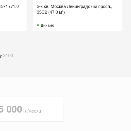
13к1 (71.0
2-к кв. Москва Ленинградский просп.,
35С2 (47.0 м²)
Динамо
у
3100
5 000
₽/месяц