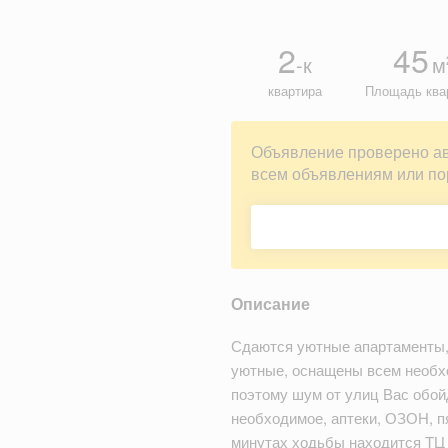
2
45
-к
м
квартира
Площадь ква
Объявление проверено а
всем объявлениям или по
Описание
Сдаются уютные апартаменты,
уютные, оснащены всем необх
поэтому шум от улиц Вас обой
необходимое, аптеки, ОЗОН, пя
минутах ходьбы находится Т