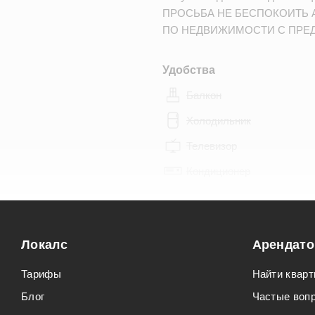
ПРОСЬБА НЕ БЕСПОКОИТЬ 
ПО НЕДВИЖИМОСТИ С ПРЕ
Удобства
Балкон
Холодильник
Телевизор
Кондиционер
Особенности
Можно курить
Локалс
Арендат
Можно с животными
Тарифы
Найти кварт
Блог
Частые воп