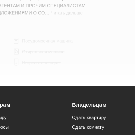
АГЕНТАМ И ПРОЧИМ СПЕЦИАЛИСТАМ
ДЛОЖЕНИЯМИ О СО…
Читать дальше
Посудомоечная машина
Стиральная машина
Нагреватель воды
Подходит для мероприятий
орам
Владельцам
Подходит для семьи с детьми
иру
Сдать квартиру
росы
Сдать комнату