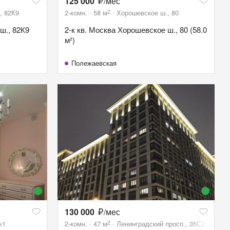
125 000
/мес
2
, 82К9
2-комн.
58
м
Хорошевское ш., 80
ш., 82К9
2-к кв. Москва Хорошевское ш., 80 (58.0
м²)
Полежаевская
130 000
/мес
2
к1
2-комн.
47
м
Ленинградский просп., 35С2