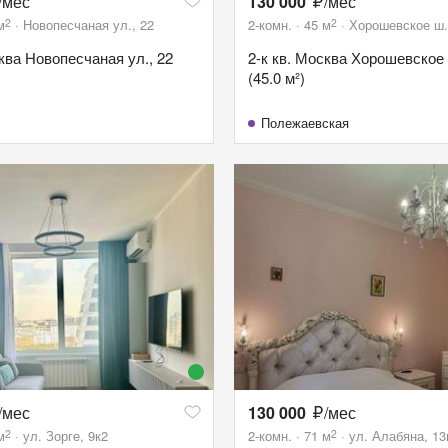
/мес
130 000
/мес
2
2
м
Новопесчаная ул., 22
2-комн.
45
м
Хорошевское ш.
сква Новопесчаная ул., 22
2-к кв. Москва Хорошевское 
(45.0 м²)
Полежаевская
/мес
130 000
/мес
2
2
м
ул. Зорге, 9к2
2-комн.
71
м
ул. Алабяна, 13