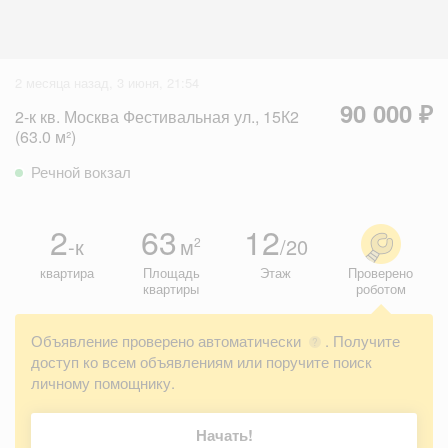
2 месяца назад, 3 июня, 21:54
90 000 ₽
2-к кв. Москва Фестивальная ул., 15К2
(63.0 м²)
Речной вокзал
2
63
12
-к
м
/20
2
квартира
Площадь
Этаж
Проверено
квартиры
роботом
Объявление проверено автоматически
. Получите
?
доступ ко всем объявлениям или поручите поиск
личному помощнику.
Начать!