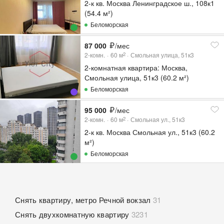
2-к кв. Москва Ленинградское ш., 108к1
(54.4 м²)
Беломорская
87 000
/мес
2-комн.
60
м
Смольная улица, 51к3
2
2-комнатная квартира: Москва,
Смольная улица, 51к3 (60.2 м²)
Беломорская
95 000
/мес
2-комн.
60
м
Смольная ул., 51к3
2
2-к кв. Москва Смольная ул., 51к3 (60.2
м²)
Беломорская
Снять квартиру, метро Речной вокзал
31
Снять двухкомнатную квартиру
3231