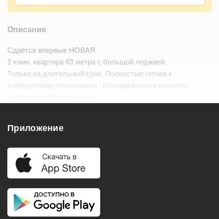
Описание
Сдаётся впервые НОВАЯ
2 комн. квартира 63 метра с большой лоджией.
Только на длительный срок. Полностью готова к
комфортному проживанию . Изолированные комнаты
частично мебелированы.
Из техники есть : холодильник, телевизор и стиральная
машина.…
Читать дальше
Приложение
Удобства
Балкон
Посудомоечная машина
Холодильник
Стиральная машина
Телевизор
Нагреватель воды
Кондиционер