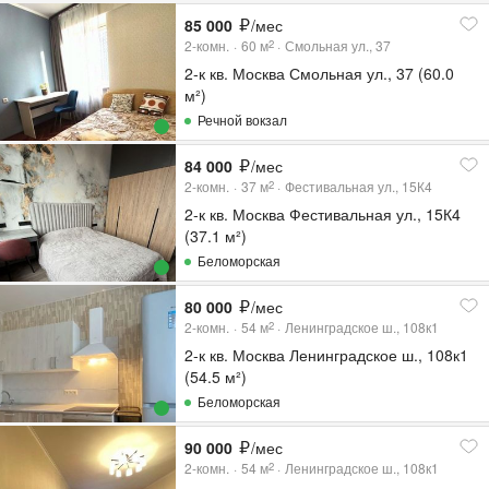
85 000
/мес
2-комн.
60
м
Смольная ул., 37
2
2-к кв. Москва Смольная ул., 37 (60.0
м²)
Речной вокзал
84 000
/мес
2-комн.
37
м
Фестивальная ул., 15К4
2
2-к кв. Москва Фестивальная ул., 15К4
(37.1 м²)
Беломорская
80 000
/мес
2-комн.
54
м
Ленинградское ш., 108к1
2
2-к кв. Москва Ленинградское ш., 108к1
(54.5 м²)
Беломорская
90 000
/мес
2-комн.
54
м
Ленинградское ш., 108к1
2