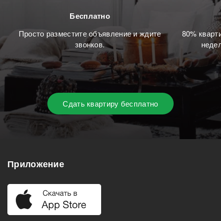
Бесплатно
Просто разместите объявление и ждите
80% кварти
звонков.
недел
Сдать квартиру бесплатно
Приложение