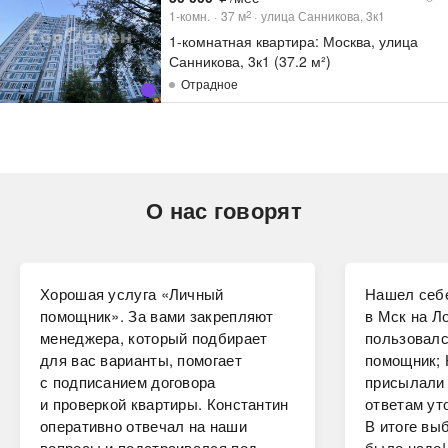
1-комн.
37
м
улица Санникова, 3к1
2
1-комнатная квартира: Москва, улица
Санникова, 3к1 (37.2 м²)
Отрадное
О нас говорят
Хорошая услуга «Личный
Нашел себе
помощник». За вами закрепляют
в Мск на Ло
менеджера, который подбирает
пользовалс
для вас варианты, помогает
помощник; 
с подписанием договора
присылали 
и проверкой квартиры. Константин
ответам ут
оперативно отвечал на наши
В итоге вы
вопросы и подстраивался под
было надо!