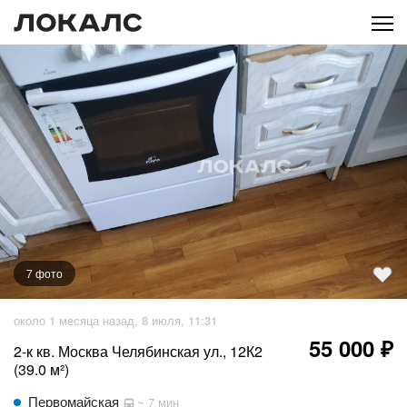
7
фото
+
2
фото
около 1 месяца назад, 8 июля, 11:31
55 000 ₽
2-к кв. Москва Челябинская ул., 12К2
(39.0 м²)
Первомайская
~ 7 мин