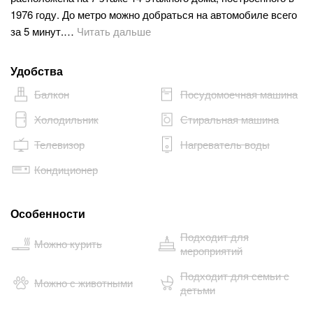
1976 году. До метро можно добраться на автомобиле всего
за 5 минут.…
Читать дальше
Удобства
Балкон
Посудомоечная машина
Холодильник
Стиральная машина
Телевизор
Нагреватель воды
Кондиционер
Особенности
Подходит для
Можно курить
мероприятий
Подходит для семьи с
Можно с животными
детьми