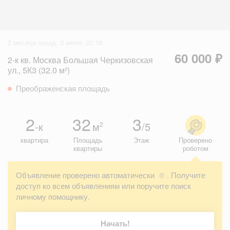
2 месяца назад, 3 июня, 20:18
60 000 ₽
2-к кв. Москва Большая Черкизовская
ул., 5К3 (32.0 м²)
Преображенская площадь
2
32
3
-к
м
/5
2
квартира
Площадь
Этаж
Проверено
квартиры
роботом
Объявление проверено автоматически
. Получите
?
доступ ко всем объявлениям или поручите поиск
личному помощнику.
Начать!