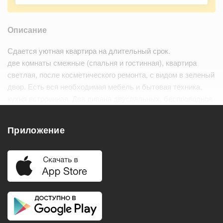
Описание
Сдается уютная квартира на длительный срок.
две комнаты смежные (спальня и гостинная), квартира
светлая, после косметического ремонта, с видом в зеленый
двор. Есть вся необходимая мебель и бытовая техника,
кухня встроенная. Два дивана двуспальных, беспроводное
управление светом.
Квартира теплая. Район очень тихий, з…
Читать дальше
Приложение
Удобства
Балкон
Посудомоечная машина
Холодильник
Стиральная машина
Телевизор
Нагреватель воды
Кондиционер