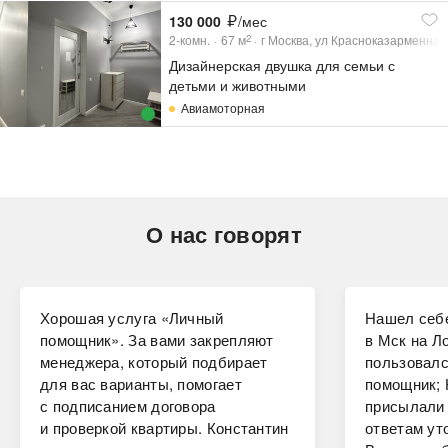
130 000
/мес
2-комн.
67
м
г Москва, ул Красноказарменная,
2
Дизайнерская двушка для семьи с
детьми и животными
Авиамоторная
О нас говорят
Хорошая услуга «Личный
Нашел себе
помощник». За вами закрепляют
в Мск на Ло
менеджера, который подбирает
пользовалс
для вас варианты, помогает
помощник; 
с подписанием договора
присылали 
и проверкой квартиры. Константин
ответам ут