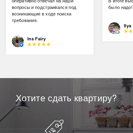
оперативно отвечал на наши
В итоге вы
вопросы и подстраивался под
было надо!
возникающие в ходе поиска
требования.
Ilya
Ins Fairy
Хотите
сдать
квартиру?