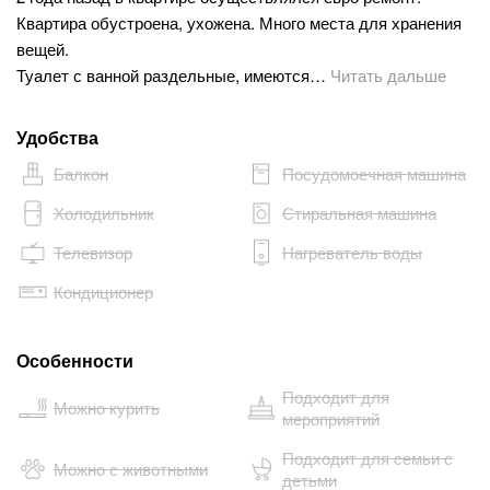
Квартира обустроена, ухожена. Много места для хранения
вещей.
Туалет с ванной раздельные, имеются…
Читать дальше
Удобства
Балкон
Посудомоечная машина
Холодильник
Стиральная машина
Телевизор
Нагреватель воды
Кондиционер
Особенности
Подходит для
Можно курить
мероприятий
Подходит для семьи с
Можно с животными
детьми