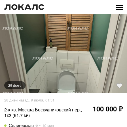
29
фото
+
24
фото
28 дней назад, 9 июля, 01:31
100 000 ₽
2-к кв. Москва Бескудниковский пер.,
1к2 (51.7 м²)
Селигерская
~ 10 мин