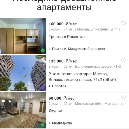
апартаменты
160 000
/мес
3-комн.
74
м
г Москва, ул Раменки, д 11 к 1
2
Трешка в Раменках
Раменки
,
Мичуринский проспект
135 000
/мес
2-комн.
59
м
Волоколамское шоссе, 71к2
2
2-комнатная квартира: Москва,
Волоколамское шоссе, 71к2 (59 м²)
Спартак
60 000
/мес
2-комн.
56
м
Московская обл, г Мытищи, ул Ко
2
Двушка
Медведково