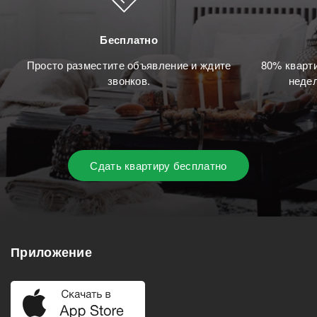
Бесплатно
Просто разместите объявление и ждите
80% кварти
звонков.
недел
Сдать квартиру бесплатно
Приложение