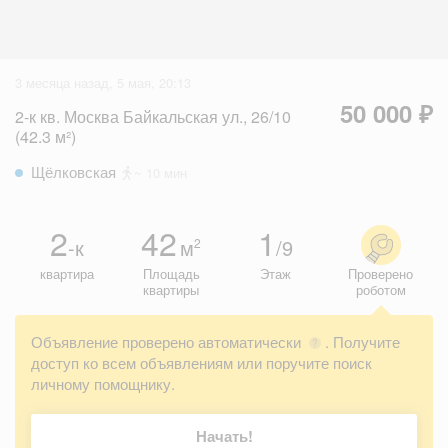
3 месяца назад, 5 мая, 20:13
50 000 ₽
2-к кв. Москва Байкальская ул., 26/10
(42.3 м²)
Щёлковская
~ 10 мин
2
42
1
-к
м
/9
2
квартира
Площадь
Этаж
Проверено
квартиры
роботом
Объявление проверено автоматически
. Получите
?
доступ ко всем объявлениям или поручите поиск
личному помощнику.
Начать!