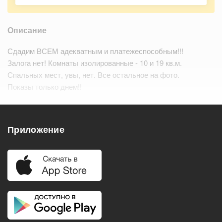
Описание
Сдадим ВСЕМ адекватным и платежеспособным!!!
Залога нет! Комнаты изолированные - 10 и 19 кв.м.
Спальных мест, увы, нет. Все остальное на фото.
Показы только днем!!
Удобства
Приложение
Балкон
Посудомоечная машина
Холодильник
Стиральная машина
Телевизор
Нагреватель воды
Кондиционер
Особенности