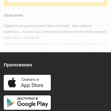
Описание
Сдается на длительный срок светлая , просторная
квартира , полностью укомплектованная всей необходимой
мебелью и техникой .
Комнаты изолированные , есть застекленный балкон , есть
водонагреватель , микроволновая печь , два телевизора и
кондиционер. Окна выходят в тихий , зеленый двор ,
приличные соседи .…
Читать дальше
Приложение
Удобства
Балкон
Посудомоечная машина
Холодильник
Стиральная машина
Телевизор
Нагреватель воды
Кондиционер