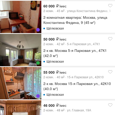
60 000
/мес
2-комн.
45
м
улица Константина Федина, 9
2
2-комнатная квартира: Москва, улица
Константина Федина, 9 (45 м²)
Щёлковская
50 000
/мес
2-комн.
42
м
5-я Парковая ул., 47К1
2
2-к кв. Москва 5-я Парковая ул., 47К1
(42.0 м²)
Щёлковская
55 000
/мес
2-комн.
40
м
15-я Парковая ул., 42К10
2
2-к кв. Москва 15-я Парковая ул., 42К10
(40.0 м²)
Щёлковская
46 000
/мес
2-комн.
48
м
ул. Главная, 19А
2