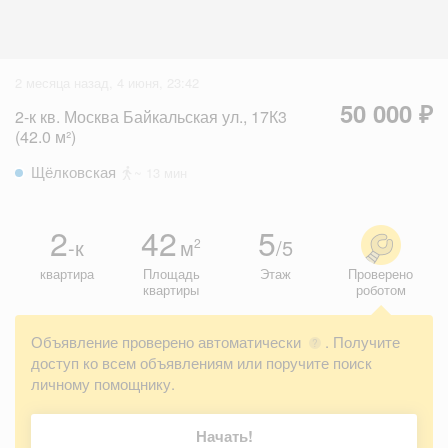
2 месяца назад, 4 июня, 23:42
50 000 ₽
2-к кв. Москва Байкальская ул., 17К3
(42.0 м²)
Щёлковская
~ 13 мин
2
42
5
-к
м
/5
2
квартира
Площадь
Этаж
Проверено
квартиры
роботом
Объявление проверено автоматически
. Получите
?
доступ ко всем объявлениям или поручите поиск
личному помощнику.
Начать!