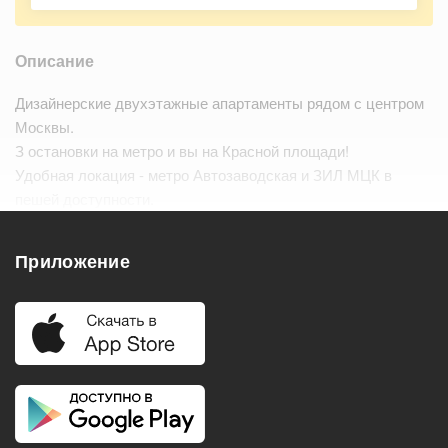
Описание
Дизайнерские двухэтажные апартаменты рядом с центром
Москвы.
З остановки на метро и вы на Красной площади!
Удобная локация - метро Автозаводская и ЗИЛ МЦК в
пешей доступности.
Сдаются на долгий срок аккуратным и порядочным людям,
которые ценят комфорт и удобство гор…
Читать дальше
Приложение
Удобства
Балкон
Посудомоечная машина
Холодильник
Стиральная машина
Телевизор
Нагреватель воды
Кондиционер