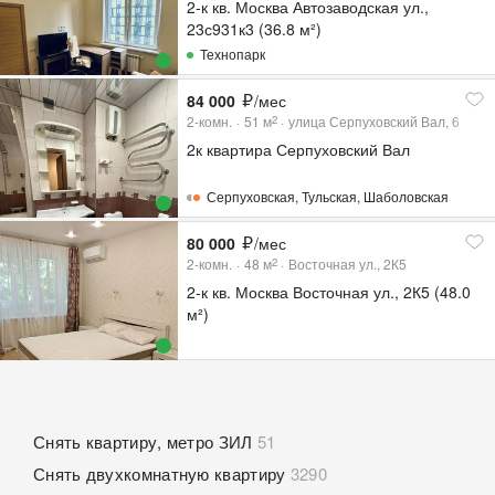
2-к кв. Москва Автозаводская ул.,
23с931к3 (36.8 м²)
Технопарк
84 000
/мес
2-комн.
51
м
улица Серпуховский Вал, 6
2
2к квартира Серпуховский Вал
Серпуховская
,
Тульская
,
Шаболовская
80 000
/мес
2-комн.
48
м
Восточная ул., 2К5
2
2-к кв. Москва Восточная ул., 2К5 (48.0
м²)
Снять квартиру, метро ЗИЛ
51
Снять двухкомнатную квартиру
3290