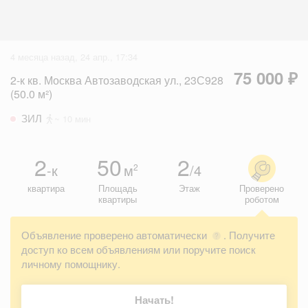
4 месяца назад, 24 апр., 17:34
75 000 ₽
2-к кв. Москва Автозаводская ул., 23С928
(50.0 м²)
ЗИЛ
~ 10 мин
2
50
2
-к
м
/4
2
квартира
Площадь
Этаж
Проверено
квартиры
роботом
Объявление проверено автоматически
. Получите
?
доступ ко всем объявлениям или поручите поиск
личному помощнику.
Начать!