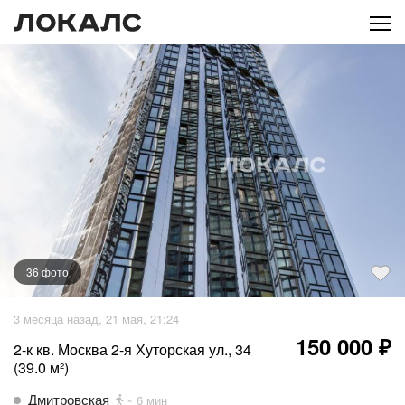
36
фото
+
31
фото
3 месяца назад, 21 мая, 21:24
150 000 ₽
2-к кв. Москва 2-я Хуторская ул., 34
(39.0 м²)
Дмитровская
~ 6 мин