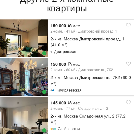
квартиры
150 000
/мес
2-комн.
41
м
Дмитровский проезд, 1
2
2-к кв. Москва Дмитровский проезд, 1
(41.0 м²)
Дмитровская
150 000
/мес
2-комн.
60
м
Дмитровское ш., 7К2
2
2-к кв. Москва Дмитровское ш., 7К2 (60.0
м²)
Тимирязевская
145 000
/мес
2-комн.
77
м
Складочная ул., 2
2
2-к кв. Москва Складочная ул., 2 (77.2
м²)
Савёловская