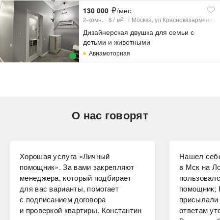
130 000
/мес
2-комн.
67
м
г Москва, ул Красноказарменная,
2
Дизайнерская двушка для семьи с
детьми и животными
Авиамоторная
О нас говорят
Хорошая услуга «Личный
Нашел себе
помощник». За вами закрепляют
в Мск на Ло
менеджера, который подбирает
пользовалс
для вас варианты, помогает
помощник; 
с подписанием договора
присылали 
и проверкой квартиры. Константин
ответам ут