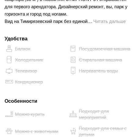
для первого арендатора. Дизайнерский ремонт, вы, парк у
горизонта и город под ногами.
Вид на Тимирязевский парк без единой…
Читать дальше
Удобства
Балкон
Посудомоечная машина
Холодильник
Стиральная машина
Телевизор
Нагреватель воды
Кондиционер
Особенности
Подходит для
Можно курить
мероприятий
Подходит для семьи с
Можно с животными
детьми