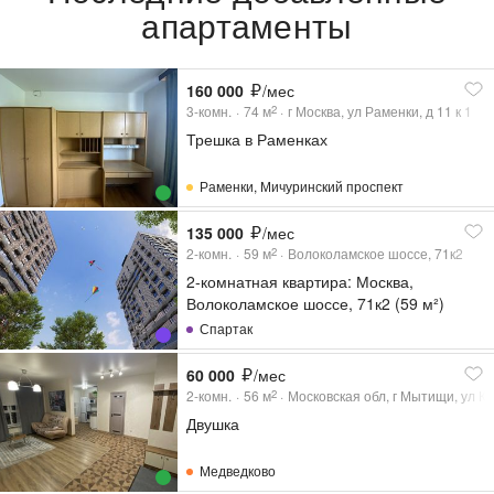
апартаменты
160 000
/мес
3-комн.
74
м
г Москва, ул Раменки, д 11 к 1
2
Трешка в Раменках
Раменки
,
Мичуринский проспект
135 000
/мес
2-комн.
59
м
Волоколамское шоссе, 71к2
2
2-комнатная квартира: Москва,
Волоколамское шоссе, 71к2 (59 м²)
Спартак
60 000
/мес
2-комн.
56
м
Московская обл, г Мытищи, ул Ко
2
Двушка
Медведково