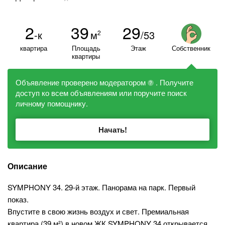
2
39
29
-к
м
/53
2
квартира
Площадь
Этаж
Собственник
квартиры
Объявление проверено модератором
. Получите
?
доступ ко всем объявлениям или поручите поиск
личному помощнику.
Начать!
Описание
SYMPHONY 34. 29-й этаж. Панорама на парк. Первый
показ.
Впустите в свою жизнь воздух и свет. Премиальная
квартира (39 м²) в новом ЖК SYMPHONY 34 открывается