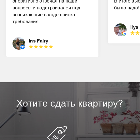
оперативно отвечал на наши
В итоге вы
вопросы и подстраивался под
было надо!
возникающие в ходе поиска
требования.
Ilya
Ins Fairy
Хотите
сдать
квартиру?