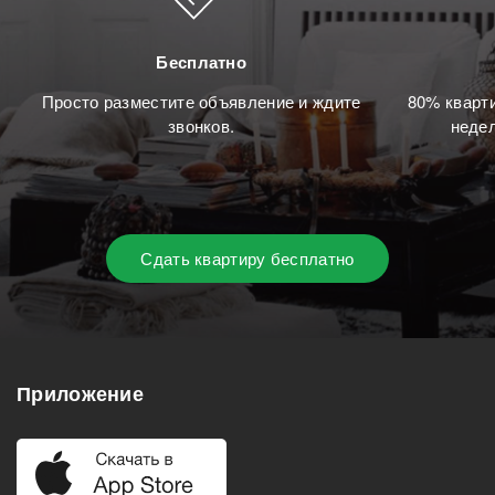
Бесплатно
Просто разместите объявление и ждите
80% кварти
звонков.
недел
Сдать квартиру бесплатно
Приложение