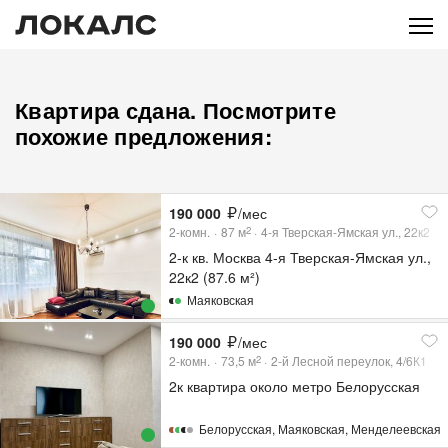
Квартира сдана. Посмотрите
похожие предложения:
190 000
/мес
2-комн.
87
м
4-я Тверская-Ямская ул., 22к2
2
2-к кв. Москва 4-я Тверская-Ямская ул.,
22к2 (87.6 м²)
Маяковская
190 000
/мес
2-комн.
73,5
м
2-й Лесной переулок, 4/6К1
2
2к квартира около метро Белорусская
Белорусская
,
Маяковская
,
Менделеевская
,