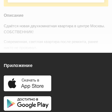
Описание
Сдаётся новая двухкомнатная квартира в центре Москвы.
СОБСТВЕННИК!
Современная, светлая квартира после ремонта, ранее
никто не проживал.
Квартира полностью укомплектована н…
Читать дальше
Приложение
Удобства
Балкон
Посудомоечная машина
Холодильник
Стиральная машина
Телевизор
Нагреватель воды
Кондиционер