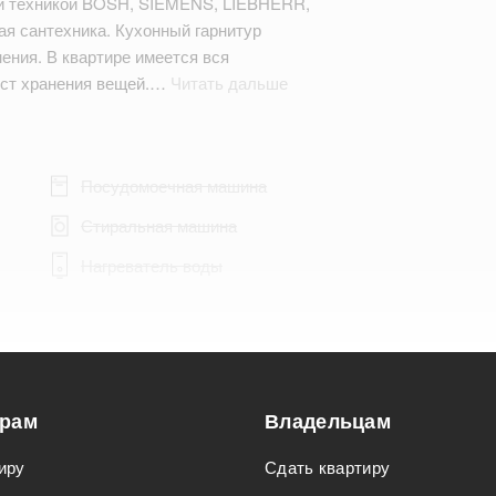
й техникой BOSH, SIEMENS, LIEBHERR,
я сантехника. Кухонный гарнитур
ения. В квартире имеется вся
ест хранения вещей.…
Читать дальше
Посудомоечная машина
Стиральная машина
Нагреватель воды
Подходит для мероприятий
орам
Владельцам
Подходит для семьи с детьми
иру
Сдать квартиру