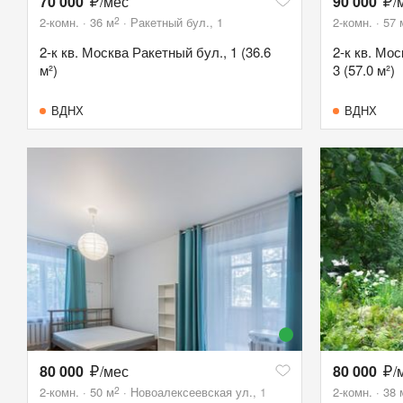
70 000
/мес
90 000
/
2
2-комн.
36
м
Ракетный бул., 1
2-комн.
57
2-к кв. Москва Ракетный бул., 1 (36.6
2-к кв. Мо
м²)
3 (57.0 м²)
ВДНХ
ВДНХ
80 000
/мес
80 000
/
2
2-комн.
50
м
Новоалексеевская ул., 1
2-комн.
38