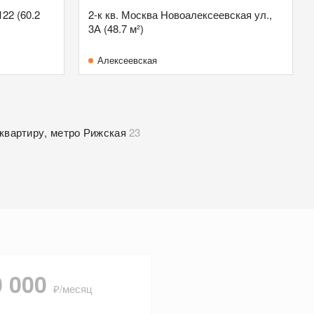
122 (60.2
2-к кв. Москва Новоалексеевская ул.,
3А (48.7 м²)
Алексеевская
квартиру, метро Рижская
23
0 000
₽/месяц