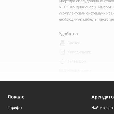
Квартира оборудована бытово
NEFF. Кондиционеры. Импортна
укомплектован системами хран
необходимая мебель, много м
Удобства
Балкон
Холодильник
Телевизор
Кондиционер
Особенности
Можно курить
Локалс
Арендат
Можно с животными
Тарифы
Найти кварт