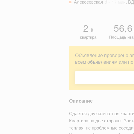
Алексеевская
,
В
~ 17 мин
2
56,6
-к
квартира
Площадь ква
Объявление проверено а
всем объявлениям или по
Описание
Сдается двухкомнатная кварти
Квартира на две стороны. Зас
теплая, не проблемные соседи.