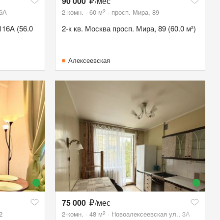
90 000
/мес
2
16А
2-комн.
60
м
просп. Мира, 89
116А (56.0
2-к кв. Москва просп. Мира, 89 (60.0 м²)
Алексеевская
75 000
/мес
2
2
2-комн.
48
м
Новоалексеевская ул., 3А