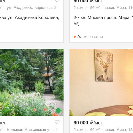
мес
90 000
/мес
2
2
м
ул. Академика Королева, 3
2-комн.
56
м
просп. Мира, 1
сква ул. Академика Королева,
2-к кв. Москва просп. Мира, 
м²)
Алексеевская
мес
90 000
/мес
2
2
м
Большая Марьинская ул., 17
2-комн.
60
м
просп. Мира, 12