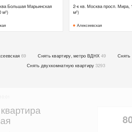
сква Большая Марьинская
2-к кв. Москва просп. Мира, 
0 м²)
м²)
кая
Алексеевская
ксеевская
69
Снять квартиру, метро ВДНХ
49
Снять 
Снять двухкомнатную квартиру
3293
10:01
 квартира
8
ая