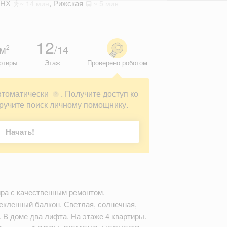
ДНХ
,
Рижская
~ 14 мин
~ 5 мин
12
м
/14
2
ртиры
Этаж
Проверено роботом
втоматически
. Получите доступ ко
?
ручите поиск личному помощнику.
Начать!
ра с качественным ремонтом.
текленный балкон. Светлая, солнечная,
 В доме два лифта. На этаже 4 квартиры.