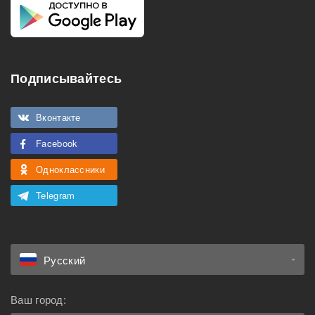
Холодильник
Стиральная машина
Телевизор
Нагреватель воды
Кондиционер
Подписывайтесь
Особенности
Вконтакте
Подходит для
Можно курить
мероприятий
Facebook
Подходит для семьи с
Можно с животными
Одноклассники
детьми
Telegram
Русский
Ваш город: