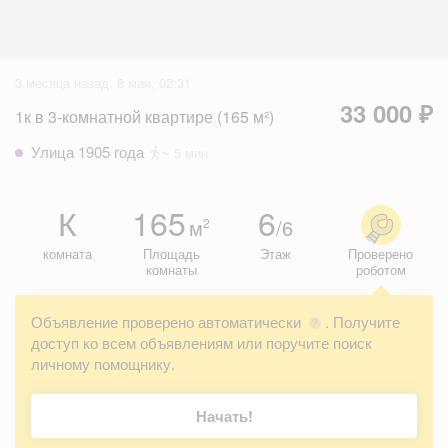
3 месяца назад, 8 мая, 02:31
33 000 ₽
1к в 3-комнатной квартире (165 м²)
Улица 1905 года
~ 5 мин
К
165
6
м
/6
2
комната
Площадь
Этаж
Проверено
комнаты
роботом
Объявление проверено автоматически
. Получите
?
доступ ко всем объявлениям или поручите поиск
личному помощнику.
Начать!