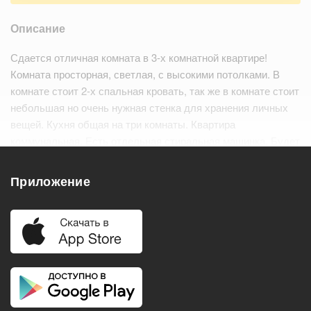
Описание
Сдается отличная комната в 3-х комнатной квартире!
Комната просторная, светлая, с высокими потолками. В
комнате стоит 2-х спальная кровать, так же в комнате стоит
небольшая но очень нужная стенка для хранения личных
вещей. Кухня общая на три комнаты. Квартира
коммунальная. Есть отдельная стиральная машинка. Будет
отдельное место на кухне. Рассматрив…
Читать дальше
Приложение
Удобства
Балкон
Посудомоечная машина
Холодильник
Стиральная машина
Телевизор
Нагреватель воды
Кондиционер