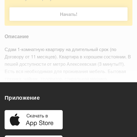
Начать!
Описание
Сдам 1-комнатную квартиру на длительный срок (по
Договору от 11 месяцев). Квартира в хорошем состоянии. В
пешей доступности от метро Алексеевская (3 минуты!!!).
Есть вся необходимая для проживания мебель. Бытовая
техника: чайник, телевизор, стиральная машина.
Дополнительно с ежемесячным платежом оплачивается
электричество и вода (по счетчикам).…
Читать дальше
Приложение
Удобства
Балкон
Посудомоечная машина
Холодильник
Стиральная машина