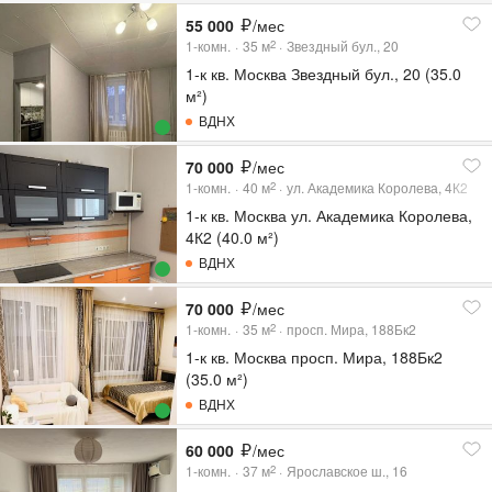
55 000
/мес
1-комн.
35
м
Звездный бул., 20
2
1-к кв. Москва Звездный бул., 20 (35.0
м²)
ВДНХ
70 000
/мес
1-комн.
40
м
ул. Академика Королева, 4К2
2
1-к кв. Москва ул. Академика Королева,
4К2 (40.0 м²)
ВДНХ
70 000
/мес
1-комн.
35
м
просп. Мира, 188Бк2
2
1-к кв. Москва просп. Мира, 188Бк2
(35.0 м²)
ВДНХ
60 000
/мес
1-комн.
37
м
Ярославское ш., 16
2