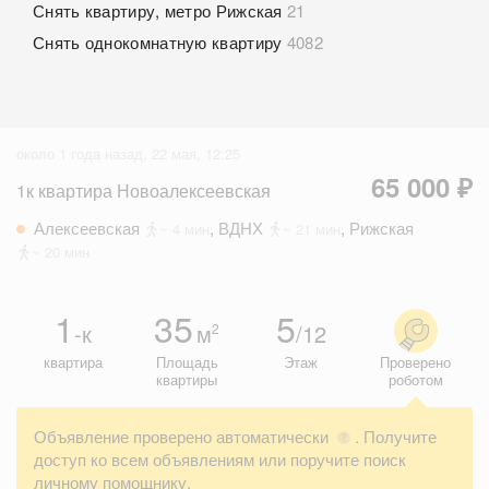
Снять квартиру, метро Рижская
21
Снять однокомнатную квартиру
4082
около 1 года назад, 22 мая, 12:25
65 000 ₽
1к квартира Новоалексеевская
Алексеевская
,
ВДНХ
,
Рижская
~ 4 мин
~ 21 мин
~ 20 мин
1
35
5
-к
м
/12
2
квартира
Площадь
Этаж
Проверено
квартиры
роботом
Объявление проверено автоматически
. Получите
?
доступ ко всем объявлениям или поручите поиск
личному помощнику.