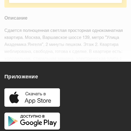
Описание
Сдается полноценная светлая просторная однокомнатная
квартира. Москва, Варшавское шоссе 139, метро "Улица
Академика Янгеля", 2 минуты пешком. Этаж 2. Квартира
меблирована, свободна, готова к сделке. В квартире есть:
холодильник, стиральная машина, электрическая плита с
духовкой, кондиционер. Отличный район с развитой
инфраструктурой, как транспортной, та…
Читать дальше
Приложение
Удобства
Балкон
Посудомоечная машина
Холодильник
Стиральная машина
Телевизор
Нагреватель воды
Кондиционер