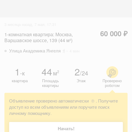
3 месяца назад, 7 мая, 17:31
60 000 ₽
1-комнатная квартира: Москва,
Варшавское шоссе, 139 (44 м²)
Улица Академика Янгеля
~ 4 мин
1
44
2
-к
м
/24
2
квартира
Площадь
Этаж
Проверено
квартиры
роботом
Объявление проверено автоматически
. Получите
?
доступ ко всем объявлениям или поручите поиск
личному помощнику.
Начать!