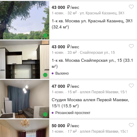
43 000
/мес
1-комн.
32
м
ул. Красный Казанец, 3К1
2
1-к кв. Москва ул. Красный Казанец, 3К1
(32.4 м²)
43 000
/мес
1-комн.
33
м
Снайперская ул., 15
2
1-к кв. Москва Снайперская ул., 15 (33.1
м²)
Выхино
47 000
/мес
1-комн.
15
м
аллея Первой Маевки, 15/1
2
Студия Москва аллея Первой Маевки,
15/1 (15.5 м²)
Рязанский проспект
50 000
/мес
1-комн.
17
м
аллея Первой Маевки, 15с1
2