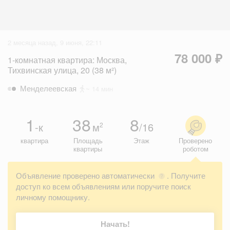
2 месяца назад, 9 июня, 22:11
78 000 ₽
1-комнатная квартира: Москва,
Тихвинская улица, 20 (38 м²)
Менделеевская
~ 14 мин
1
38
8
-к
м
/16
2
квартира
Площадь
Этаж
Проверено
квартиры
роботом
Объявление проверено автоматически
. Получите
?
доступ ко всем объявлениям или поручите поиск
личному помощнику.
Начать!