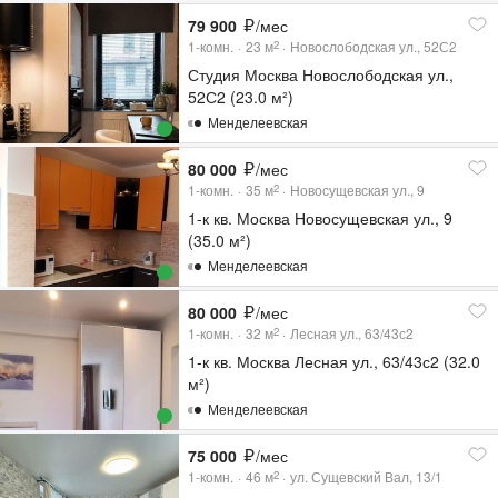
79 900
/мес
1-комн.
23
м
Новослободская ул., 52С2
2
Студия Москва Новослободская ул.,
52С2 (23.0 м²)
Менделеевская
80 000
/мес
1-комн.
35
м
Новосущевская ул., 9
2
1-к кв. Москва Новосущевская ул., 9
(35.0 м²)
Менделеевская
80 000
/мес
1-комн.
32
м
Лесная ул., 63/43с2
2
1-к кв. Москва Лесная ул., 63/43с2 (32.0
м²)
Менделеевская
75 000
/мес
1-комн.
46
м
ул. Сущевский Вал, 13/1
2