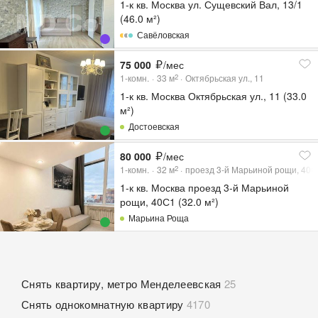
1-к кв. Москва ул. Сущевский Вал, 13/1
(46.0 м²)
Савёловская
75 000
/мес
1-комн.
33
м
Октябрьская ул., 11
2
1-к кв. Москва Октябрьская ул., 11 (33.0
м²)
Достоевская
80 000
/мес
1-комн.
32
м
проезд 3-й Марьиной рощи, 40С
2
1-к кв. Москва проезд 3-й Марьиной
рощи, 40С1 (32.0 м²)
Марьина Роща
Снять квартиру, метро Менделеевская
25
Снять однокомнатную квартиру
4170