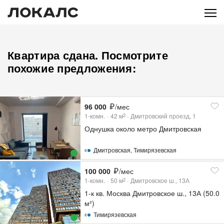
Квартира сдана. Посмотрите
похожие предложения:
96 000
/мес
1-комн.
42
м
Дмитровский проезд, 1
2
Однушка около метро Дмитровская
Дмитровская
,
Тимирязевская
100 000
/мес
1-комн.
50
м
Дмитровское ш., 13А
2
1-к кв. Москва Дмитровское ш., 13А (50.0
м²)
Тимирязевская