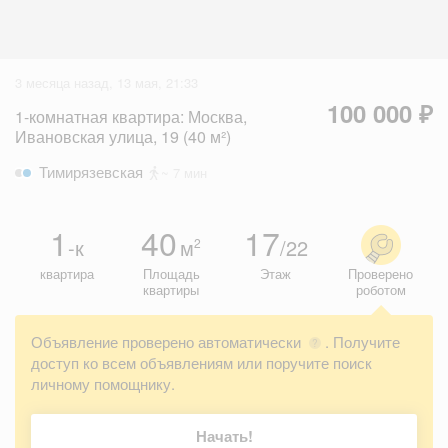
3 месяца назад, 13 мая, 21:33
100 000 ₽
1-комнатная квартира: Москва,
Ивановская улица, 19 (40 м²)
Тимирязевская
~ 7 мин
1
40
17
-к
м
/22
2
квартира
Площадь
Этаж
Проверено
квартиры
роботом
Объявление проверено автоматически
. Получите
?
доступ ко всем объявлениям или поручите поиск
личному помощнику.
Начать!