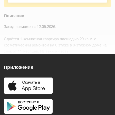
Описание
Заезд возможен с 12.05.2026.
Сдаётся 1-комнатная квартира площадью 29 кв.м. с
косметическим ремонтом на 6 этаже в 9-этажном доме на
срок от 11 месяцев. Из техники есть:
– Телевизор
– Духовой шкаф…
Читать дальше
Приложение
Удобства
Балкон
Посудомоечная машина
Холодильник
Стиральная машина
Телевизор
Нагреватель воды
Кондиционер