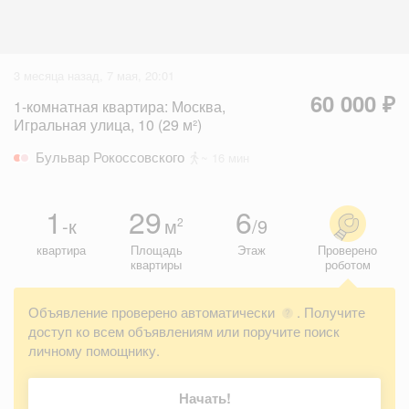
3 месяца назад, 7 мая, 20:01
60 000 ₽
1-комнатная квартира: Москва,
Игральная улица, 10 (29 м²)
Бульвар Рокоссовского
~ 16 мин
1
29
6
-к
м
/9
2
квартира
Площадь
Этаж
Проверено
квартиры
роботом
Объявление проверено автоматически
. Получите
?
доступ ко всем объявлениям или поручите поиск
личному помощнику.
Начать!