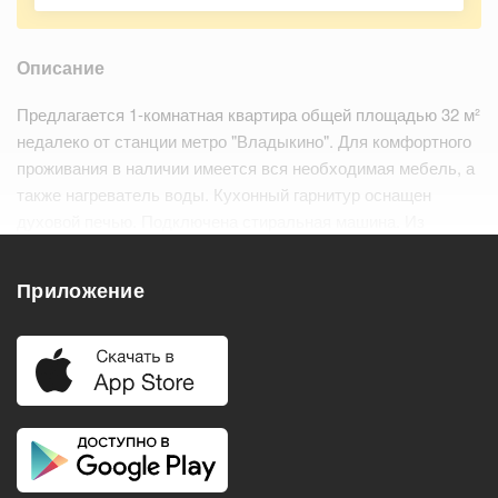
Описание
Предлагается 1-комнатная квартира общей площадью 32 м²
недалеко от станции метро "Владыкино". Для комфортного
проживания в наличии имеется вся необходимая мебель, а
также нагреватель воды. Кухонный гарнитур оснащен
духовой печью. Подключена стиральная машина. Из
дополнительных преимуществ - наличие балкона. Окна
обращены во двор и на улицу.…
Читать дальше
Приложение
Удобства
Балкон
Посудомоечная машина
Холодильник
Стиральная машина
Телевизор
Нагреватель воды
Кондиционер