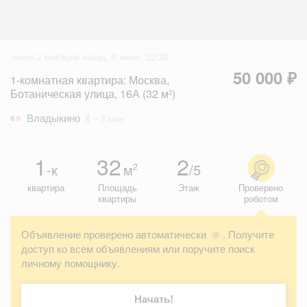
около 2 месяцев назад, 9 июня, 22:33
50 000 ₽
1-комнатная квартира: Москва,
Ботаническая улица, 16А (32 м²)
Владыкино
~ 2 мин
1
32
2
-к
м
/5
2
квартира
Площадь
Этаж
Проверено
квартиры
роботом
Объявление проверено автоматически
. Получите
?
доступ ко всем объявлениям или поручите поиск
личному помощнику.
Начать!