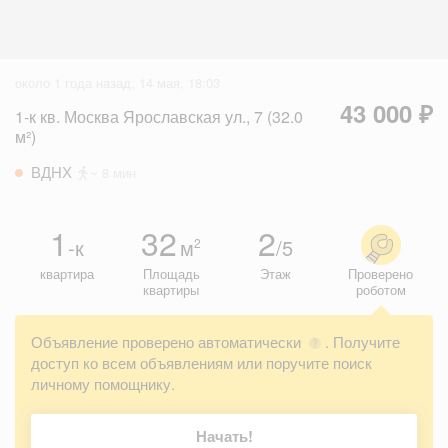
около 1 года назад, 14 мая, 18:03
43 000 ₽
1-к кв. Москва Ярославская ул., 7 (32.0
м²)
ВДНХ
~ 8 мин
1
32
2
-к
м
/5
2
квартира
Площадь
Этаж
Проверено
квартиры
роботом
Объявление проверено автоматически
. Получите
?
доступ ко всем объявлениям или поручите поиск
личному помощнику.
Начать!