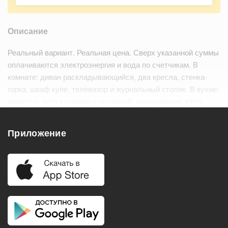
Описание
Реальный вариант. Реальная цена. Сверх указанной суммы
оплачиваются электроэнергия и вода по счетчикам. В
комнате: диван раскладывающийся, два кресла, стенка-
горка, шкаф купе, телевизор и журнальный столик. В кухне:
гарнитур, плита газовая с духовкой, холодильник, стол,
микроволновая печь. В холле: прихожая. Санузел
совмещённый. Стиральная машина авт…
Читать дальше
Приложение
Удобства
Балкон
Посудомоечная машина
Холодильник
Стиральная машина
Телевизор
Нагреватель воды
Кондиционер