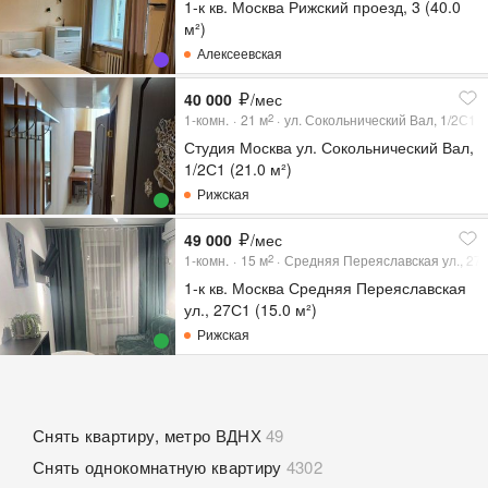
1-к кв. Москва Рижский проезд, 3 (40.0
м²)
Алексеевская
40 000
/мес
1-комн.
21
м
ул. Сокольнический Вал, 1/2С1
2
Студия Москва ул. Сокольнический Вал,
1/2С1 (21.0 м²)
Рижская
49 000
/мес
1-комн.
15
м
Средняя Переяславская ул., 27
2
1-к кв. Москва Средняя Переяславская
ул., 27С1 (15.0 м²)
Рижская
Снять квартиру, метро ВДНХ
49
Снять однокомнатную квартиру
4302