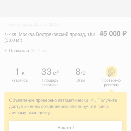
4 месяца назад, 22 апр., 22:09
45 000 ₽
1-к кв. Москва Востряковский проезд, 1К2
(33.0 м²)
Пражская
~ 7 мин
1
33
8
-к
м
/9
2
квартира
Площадь
Этаж
Проверено
квартиры
роботом
Объявление проверено автоматически
. Получите
?
доступ ко всем объявлениям или поручите поиск
личному помощнику.
Начать!