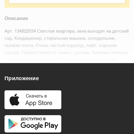
Описание
Арт. 134822034 Светлая квартира, окна выходят на детский
сад. Кондиционер, стиральная машина, холодильник,
газовая плита. Очень чистый подъезд, лифт, хорошие
соседи. Приветствуются семьи с детьми. Хозяева лояльны
к арендаторам с собакой) Показ практически в любое
время. Ключи на руках.
Приложение
Удобства
Балкон
Посудомоечная машина
Холодильник
Стиральная машина
Телевизор
Нагреватель воды
Кондиционер