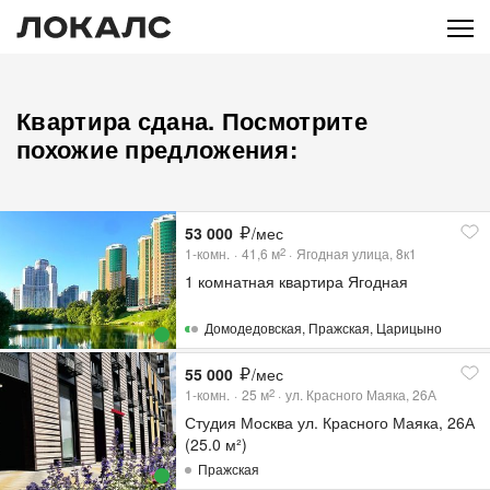
Квартира сдана. Посмотрите
похожие предложения:
53 000
/мес
1-комн.
41,6
м
Ягодная улица, 8к1
2
1 комнатная квартира Ягодная
Домодедовская
,
Пражская
,
Царицыно
55 000
/мес
1-комн.
25
м
ул. Красного Маяка, 26А
2
Студия Москва ул. Красного Маяка, 26А
(25.0 м²)
Пражская