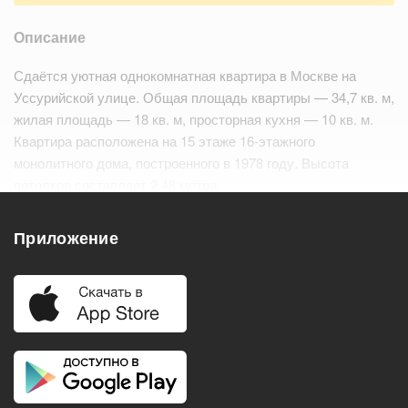
Описание
Сдаётся уютная однокомнатная квартира в Москве на
Уссурийской улице. Общая площадь квартиры — 34,7 кв. м,
жилая площадь — 18 кв. м, просторная кухня — 10 кв. м.
Квартира расположена на 15 этаже 16-этажного
монолитного дома, построенного в 1978 году. Высота
потолков составляет 2,48 метра.
Имеется большой балкон.…
Читать дальше
Приложение
Удобства
Балкон
Посудомоечная машина
Холодильник
Стиральная машина
Телевизор
Нагреватель воды
Кондиционер