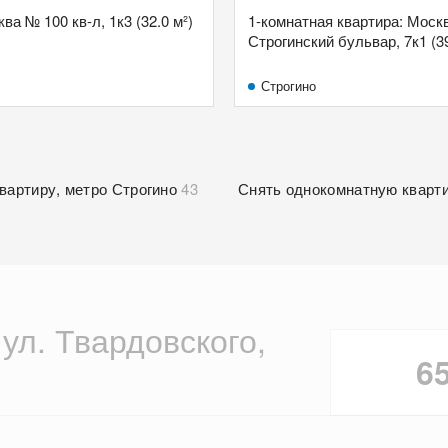
ква № 100 кв-л, 1к3 (32.0 м²)
1-комнатная квартира: Моск
Строгинский бульвар, 7к1 (39
Строгино
вартиру, метро Строгино
43
Снять однокомнатную кварт
 ул. Твардовского,
6