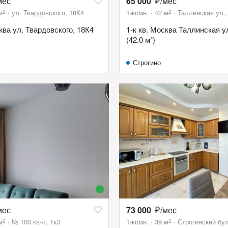
мес
65 000
/мес
2
2
м
ул. Твардовского, 18К4
1-комн.
42
м
Таллинская ул.,
ква ул. Твардовского, 18К4
1-к кв. Москва Таллинская ул
(42.0 м²)
Строгино
мес
73 000
/мес
2
2
м
№ 100 кв-л, 1к3
1-комн.
39
м
Строгинский бул