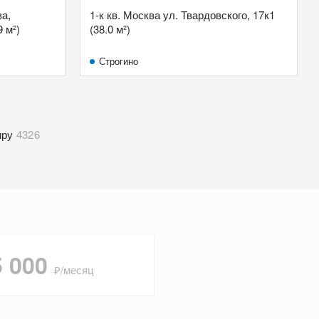
ва,
1-к кв. Москва ул. Твардовского, 17к1
 м²)
(38.0 м²)
Строгино
иру
4326
5 000
₽/месяц