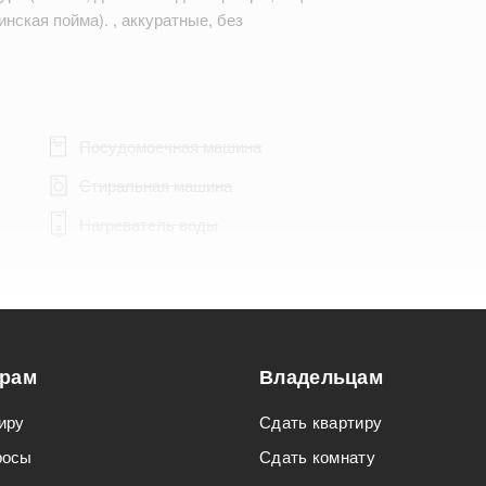
инская пойма). , аккуратные, без
Посудомоечная машина
Стиральная машина
Нагреватель воды
Подходит для мероприятий
орам
Владельцам
Подходит для семьи с детьми
иру
Сдать квартиру
росы
Сдать комнату