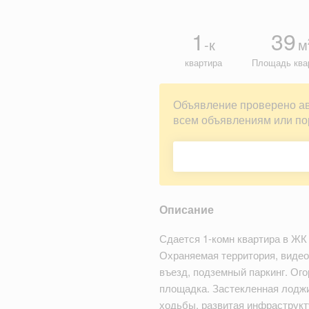
1
39
-к
м
квартира
Площадь ква
Объявление проверено а
всем объявлениям или по
Описание
Сдается 1-комн квартира в ЖК 
Охраняемая территория, видео
въезд, подземный паркинг. Ого
площадка. Застекленная лоджия
ходьбы, развитая инфраструкт