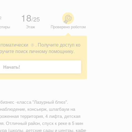
18
/25
2
ртиры
Этаж
Проверено роботом
втоматически
. Получите доступ ко
?
ручите поиск личному помощнику.
Начать!
бизнес -класса "Лазурный блюз".
наблюдение, консьерж, шлагбаум на
роженная территория, 4 лифта, детская
. Отличный район, спуск к реке в 5 мин
ура (школы, детские сады и центры, кафе