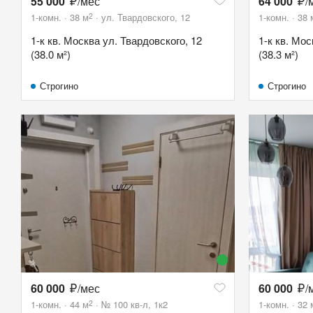
55 000
/мес
64 000
/
2
1-комн.
38
м
ул. Твардовского, 12
1-комн.
38
1-к кв. Москва ул. Твардовского, 12
1-к кв. Мос
(38.0 м²)
(38.3 м²)
Строгино
Строгино
60 000
/мес
60 000
/
2
1-комн.
44
м
№ 100 кв-л, 1к2
1-комн.
32