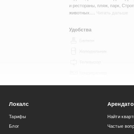
и рестораны, пляж, парк, Строг
животных.…
Читать дальше
Удобства
Балкон
Холодильник
Телевизор
Кондиционер
Особенности
Можно курить
Локалс
Арендат
Можно с животными
Тарифы
Найти кварт
Блог
Частые воп