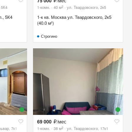
75 000
/мес
2
 5К4
1-комн.
40
м
ул. Твардовского, 2к5
., 5К4
1-к кв. Москва ул. Твардовского, 2к5
(40.0 м²)
Строгино
69 000
/мес
2
ьвар, 7к1
1-комн.
38
м
ул. Твардовского, 17к1