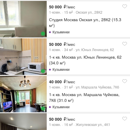
50 000
/мес
1-комн.
15
м
Окская ул., 28К2
2
Студия Москва Окская ул., 28К2 (15.3
м²)
Кузьминки
50 000
/мес
1-комн.
34
м
ул. Юных Ленинцев, 62
2
1-к кв. Москва ул. Юных Ленинцев, 62
(34.0 м²)
Кузьминки
40 000
/мес
1-комн.
31
м
ул. Маршала Чуйкова, 7К6
2
1-к кв. Москва ул. Маршала Чуйкова,
7К6 (31.0 м²)
Кузьминки
50 000
/мес
1-комн.
16
м
Жигулевская ул., 4К1
2