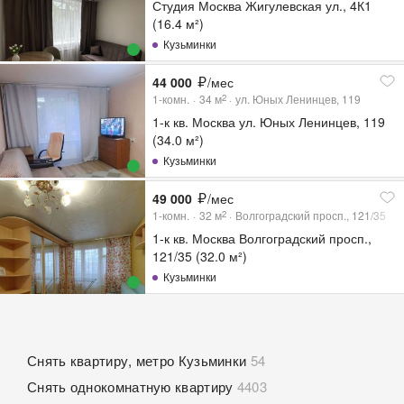
Студия Москва Жигулевская ул., 4К1
(16.4 м²)
Кузьминки
44 000
/мес
1-комн.
34
м
ул. Юных Ленинцев, 119
2
1-к кв. Москва ул. Юных Ленинцев, 119
(34.0 м²)
Кузьминки
49 000
/мес
1-комн.
32
м
Волгоградский просп., 121/35
2
1-к кв. Москва Волгоградский просп.,
121/35 (32.0 м²)
Кузьминки
Снять квартиру, метро Кузьминки
54
Снять однокомнатную квартиру
4403