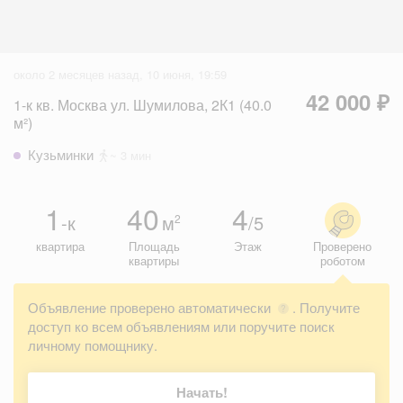
около 2 месяцев назад, 10 июня, 19:59
42 000 ₽
1-к кв. Москва ул. Шумилова, 2К1 (40.0
м²)
Кузьминки
~ 3 мин
1
40
4
-к
м
/5
2
квартира
Площадь
Этаж
Проверено
квартиры
роботом
Объявление проверено автоматически
. Получите
?
доступ ко всем объявлениям или поручите поиск
личному помощнику.
Начать!