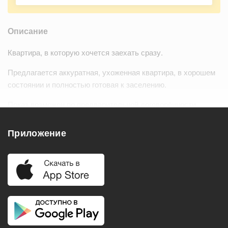
Описание
Квартира, в которую хочется заехать сразу.
Предлагается аккуратная, ухоженная квартира, в хорошем
состоянии и полностью готовая к заселению.
Показ возможен по предварительной договорённости.
Собственник адекватный, контактный,…
Читать дальше
Приложение
Удобства
Балкон
Посудомоечная машина
Холодильник
Стиральная машина
Телевизор
Нагреватель воды
Кондиционер