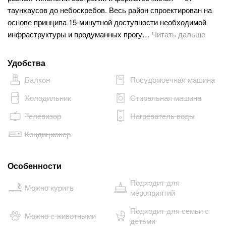
таунхаусов до небоскребов. Весь район спроектирован на
основе принципа 15-минутной доступности необходимой
инфраструктуры и продуманных прогу…
Читать дальше
Удобства
Балкон
Посудомоечная машина
Холодильник
Стиральная машина
Телевизор
Нагреватель воды
Кондиционер
Особенности
Подходит для
Можно курить
мероприятий
Подходит для семьи с
Можно с животными
детьми