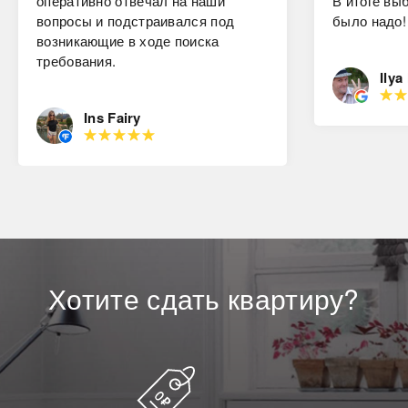
оперативно отвечал на наши
В итоге вы
вопросы и подстраивался под
было надо!
возникающие в ходе поиска
требования.
Ilya
Ins Fairy
Хотите
сдать
квартиру?