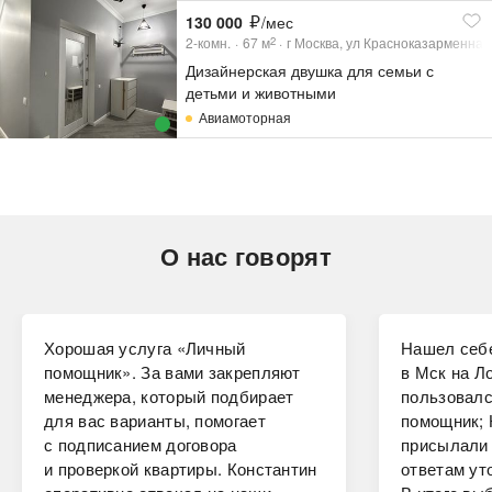
130 000
/мес
2-комн.
67
м
г Москва, ул Красноказарменная,
2
Дизайнерская двушка для семьи с
детьми и животными
Авиамоторная
О нас говорят
Хорошая услуга «Личный
Нашел себе
помощник». За вами закрепляют
в Мск на Ло
менеджера, который подбирает
пользовалс
для вас варианты, помогает
помощник; 
с подписанием договора
присылали 
и проверкой квартиры. Константин
ответам ут