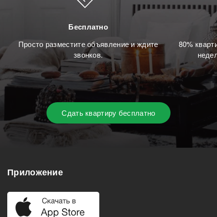
Бесплатно
Просто разместите объявление и ждите
80% кварти
звонков.
недел
Сдать квартиру бесплатно
Приложение