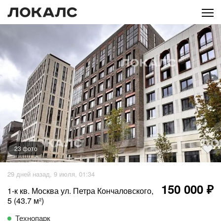
23
фото
+
18
фото
29 дней назад, 9 июля, 01:34
150 000 ₽
1-к кв. Москва ул. Петра Кончаловского,
5 (43.7 м²)
Технопарк