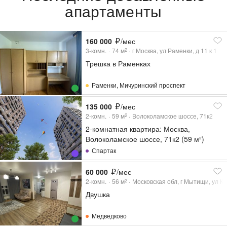
апартаменты
160 000
/мес
3-комн.
74
м
г Москва, ул Раменки, д 11 к 1
2
Трешка в Раменках
Раменки
,
Мичуринский проспект
135 000
/мес
2-комн.
59
м
Волоколамское шоссе, 71к2
2
2-комнатная квартира: Москва,
Волоколамское шоссе, 71к2 (59 м²)
Спартак
60 000
/мес
2-комн.
56
м
Московская обл, г Мытищи, ул Ко
2
Двушка
Медведково