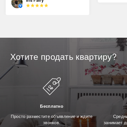
Ins Fairy
Хотите
продать
квартиру?
Бесплатно
Просто разместите объявление и ждите
Средни
звонков.
занимает д