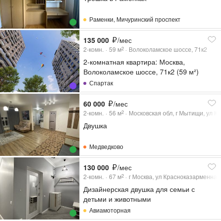
Раменки
,
Мичуринский проспект
135 000
/мес
2-комн.
59
м
Волоколамское шоссе, 71к2
2
2-комнатная квартира: Москва,
Волоколамское шоссе, 71к2 (59 м²)
Спартак
60 000
/мес
2-комн.
56
м
Московская обл, г Мытищи, ул Ко
2
Двушка
Медведково
130 000
/мес
2-комн.
67
м
г Москва, ул Красноказарменная,
2
Дизайнерская двушка для семьи с
детьми и животными
Авиамоторная