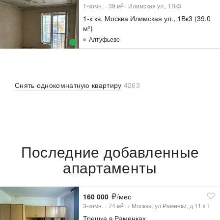
1-комн.
39
м
Илимская ул., 1Вк3
2
1-к кв. Москва Илимская ул., 1Вк3 (39.0
м²)
Алтуфьево
Снять однокомнатную квартиру
4263
Последние добавленные
апартаменты
160 000
/мес
3-комн.
74
м
г Москва, ул Раменки, д 11 к 1
2
Трешка в Раменках