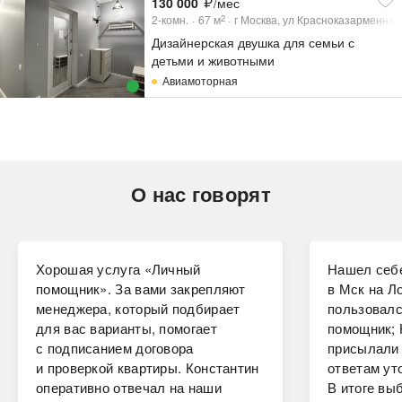
130 000
/мес
2-комн.
67
м
г Москва, ул Красноказарменная,
2
Дизайнерская двушка для семьи с
детьми и животными
Авиамоторная
О нас говорят
Хорошая услуга «Личный
Нашел себе
помощник». За вами закрепляют
в Мск на Ло
менеджера, который подбирает
пользовалс
для вас варианты, помогает
помощник; 
с подписанием договора
присылали 
и проверкой квартиры. Константин
ответам ут
оперативно отвечал на наши
В итоге вы