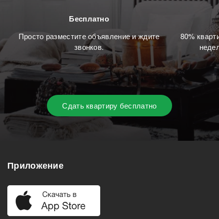
Бесплатно
Просто разместите объявление и ждите
80% кварти
звонков.
недел
Сдать квартиру бесплатно
Приложение