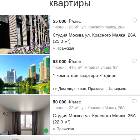
квартиры
55 000
/мес
1-комн.
25
м
ул. Красного Маяка, 26А
2
Студия Москва ул. Красного Маяка, 26А
(25.0 м²)
Пражская
53 000
/мес
1-комн.
41,6
м
Ягодная улица, 8к1
2
1 комнатная квартира Ягодная
Домодедовская
,
Пражская
,
Царицыно
50 000
/мес
1-комн.
22
м
ул. Красного Маяка, 26А
2
Студия Москва ул. Красного Маяка, 26А
(22.0 м²)
Пражская