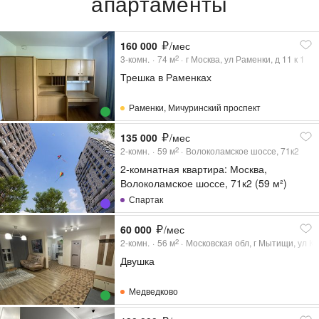
апартаменты
160 000
/мес
3-комн.
74
м
г Москва, ул Раменки, д 11 к 1
2
Трешка в Раменках
Раменки
,
Мичуринский проспект
135 000
/мес
2-комн.
59
м
Волоколамское шоссе, 71к2
2
2-комнатная квартира: Москва,
Волоколамское шоссе, 71к2 (59 м²)
Спартак
60 000
/мес
2-комн.
56
м
Московская обл, г Мытищи, ул Ко
2
Двушка
Медведково