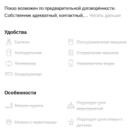
Показ возможен по предварительной договорённости.
Собственник адекватный, контактный,…
Читать дальше
Удобства
Балкон
Посудомоечная машина
Холодильник
Стиральная машина
Телевизор
Нагреватель воды
Кондиционер
Особенности
Подходит для
Можно курить
мероприятий
Подходит для семьи с
Можно с животными
детьми