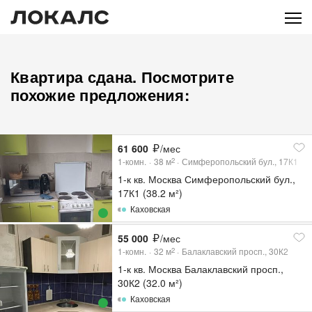
Квартира сдана. Посмотрите
похожие предложения:
61 600
/мес
1-комн.
38
м
Симферопольский бул., 17К1
2
1-к кв. Москва Симферопольский бул.,
17К1 (38.2 м²)
Каховская
55 000
/мес
1-комн.
32
м
Балаклавский просп., 30К2
2
1-к кв. Москва Балаклавский просп.,
30К2 (32.0 м²)
Каховская