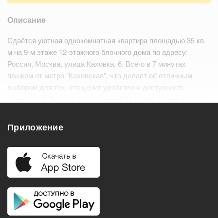
Описание
Сдаётся уютная однокомнатная квартира площадью 35 кв.
м на 9-м этаже 12-этажного блочного дома по адресу:
Россия, Москва, улица Каховка, 6. Всего в 7 минутах
пешком от метро "Каховская", что делает её отличным
выбором для тех, кто ценит удобство и доступность
транспорта. Высота потолков — 2.64 метра, а окна выходят
во двор, что обеспечивает тишину и сп…
Читать дальше
Приложение
Удобства
Балкон
Посудомоечная машина
Холодильник
Стиральная машина
Телевизор
Нагреватель воды
Кондиционер