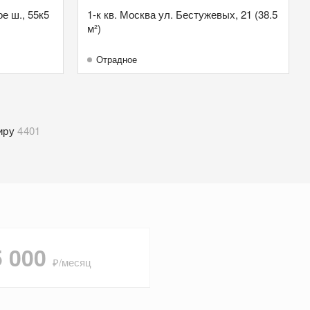
е ш., 55к5
1-к кв. Москва ул. Бестужевых, 21 (38.5
м²)
Отрадное
иру
4401
5 000
₽/месяц