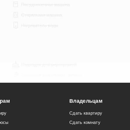
Посудомоечная машина
Стиральная машина
Нагреватель воды
Подходит для мероприятий
Подходит для семьи с детьми
орам
Владельцам
иру
Сдать квартиру
росы
Сдать комнату