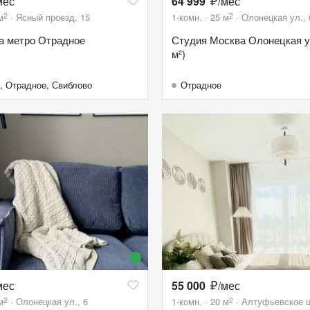
мес
64 999
/мес
2
2
м
Ясный проезд, 15
1-комн.
25
м
Олонецкая ул., 
а метро Отрадное
Студия Москва Олонецкая ул.
м²)
,
Отрадное
,
Свиблово
Отрадное
мес
55 000
/мес
2
2
м
Олонецкая ул., 6
1-комн.
20
м
Алтуфьевское ш