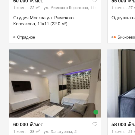
60 000
/мес
55 000
/
2
1-комн.
22
м
ул. Римского-Корсакова, 11к11
1-комн.
27
Студия Москва ул. Римского-
Однушка н
Корсакова, 11к11 (22.0 м²)
Отрадное
Бибирево
60 000
/мес
58 000
/
2
1-комн.
38
м
ул. Хачатуряна, 2
1-комн.
21