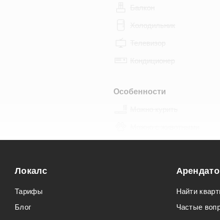
Балкон
Холодильник
Телевизор
Кондиционер
Особенности
Можно курить
Можно с животными
Локалс
Арендат
Тарифы
Найти кварт
Блог
Частые воп