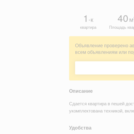
1
40
-к
м
квартира
Площадь ква
Объявление проверено а
всем объявлениям или по
Описание
Сдается квартира в пешей дос
укомплектована техникой, вкл
Удобства