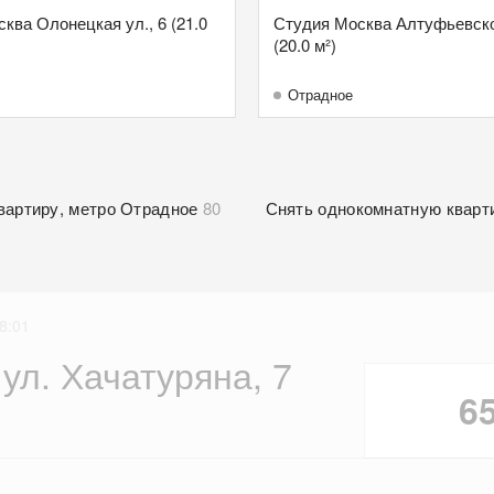
ква Олонецкая ул., 6 (21.0
Студия Москва Алтуфьевско
(20.0 м²)
Отрадное
вартиру, метро Отрадное
80
Снять однокомнатную кварт
8:01
 ул. Хачатуряна, 7
6