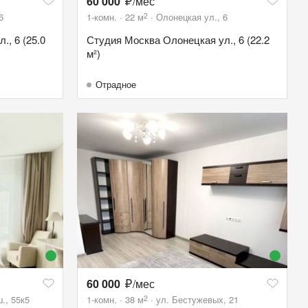
60 000
/мес
2
6
1-комн.
22
м
Олонецкая ул., 6
, 6 (25.0
Студия Москва Олонецкая ул., 6 (22.2
м²)
Отрадное
60 000
/мес
2
., 55к5
1-комн.
38
м
ул. Бестужевых, 21