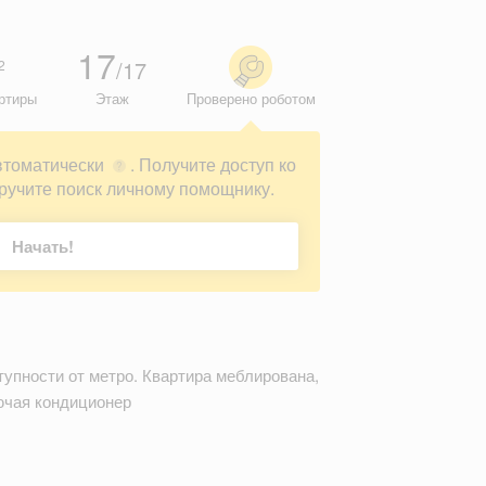
17
/17
2
ртиры
Этаж
Проверено роботом
втоматически
. Получите доступ ко
?
ручите поиск личному помощнику.
Начать!
тупности от метро. Квартира меблирована,
ючая кондиционер