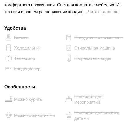
комфортного проживания. Светлая комната с мебелью. Из
техники в вашем распоряжении кондиц…
Читать дальше
Удобства
Балкон
Посудомоечная машина
Холодильник
Стиральная машина
Телевизор
Нагреватель воды
Кондиционер
Особенности
Подходит для
Можно курить
мероприятий
Подходит для семьи с
Можно с животными
детьми