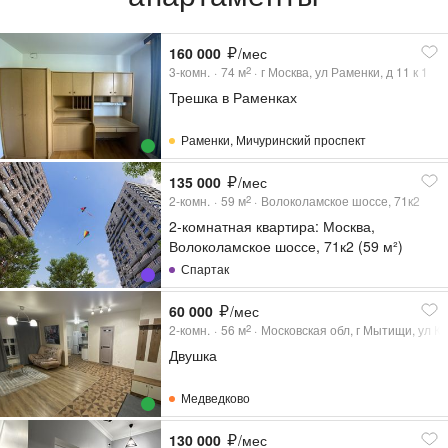
160 000
/мес
3-комн.
74
м
г Москва, ул Раменки, д 11 к 1
2
Трешка в Раменках
Раменки
,
Мичуринский проспект
135 000
/мес
2-комн.
59
м
Волоколамское шоссе, 71к2
2
2-комнатная квартира: Москва,
Волоколамское шоссе, 71к2 (59 м²)
Спартак
60 000
/мес
2-комн.
56
м
Московская обл, г Мытищи, ул Ко
2
Двушка
Медведково
130 000
/мес