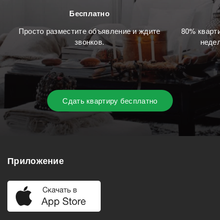
Бесплатно
Просто разместите объявление и ждите
80% кварти
звонков.
недел
Сдать квартиру бесплатно
Приложение