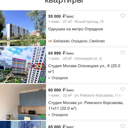
55 000
/мес
1-комн.
27
м
Ясный проезд, 15
2
Однушка на метро Отрадное
Бибирево
,
Отрадное
,
Свиблово
64 999
/мес
1-комн.
25
м
Олонецкая ул., 6
2
Студия Москва Олонецкая ул., 6 (25.0
м²)
Отрадное
60 000
/мес
1-комн.
22
м
ул. Римского-Корсакова, 11к11
2
Студия Москва ул. Римского-Корсакова,
11к11 (22.0 м²)
Отрадное
65 000
/мес