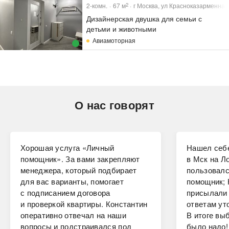
2-комн.
67
м
г Москва, ул Красноказарменная,
2
Дизайнерская двушка для семьи с
детьми и животными
Авиамоторная
О нас говорят
Хорошая услуга «Личный
Нашел себе
помощник». За вами закрепляют
в Мск на Ло
менеджера, который подбирает
пользовалс
для вас варианты, помогает
помощник; 
с подписанием договора
присылали 
и проверкой квартиры. Константин
ответам ут
оперативно отвечал на наши
В итоге вы
вопросы и подстраивался под
было надо!