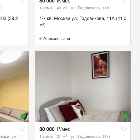
80 000
/мес
2
3
1-комн.
41
м
ул. Годовикова, 11А
103 (38.2
1-к кв. Москва ул. Годовикова, 11А (41.0
м²)
Алексеевская
80 000
/мес
2
ская ул., 15
1-комн.
27
м
ул. Годовикова, 11к3