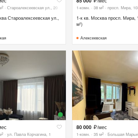
мес
85 000
/мес
2
2
м
Староалексеевская ул., 20
1-комн.
38
м
просп. Мира, 10
сква Староалексеевская ул.,
1-к кв. Москва просп. Мира, 
м²)
кая
Алексеевская
мес
80 000
/мес
2
2
м
ул. Павла Корчагина, 1
1-комн.
35
м
Большая Марьин