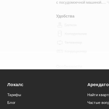
с посудомоечной машиной.…
Ч
Удобства
Балкон
Холодильник
Телевизор
Кондиционер
Особенности
Можно курить
Локалс
Можно с животными
Арендат
Тарифы
Найти кварт
Блог
Частые воп