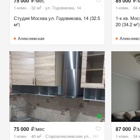
75 000
/мес
85 000
/
2
1-комн.
32
м
ул. Годовикова, 14
1-комн.
34
Студия Москва ул. Годовикова, 14 (32.5
1-к кв. Мо
м²)
20 (34.2 м²)
Алексеевская
Алексеевс
75 000
/мес
87 000
/
2
1-комн.
40
м
Староалексеевская ул., 14К1
1-комн.
34