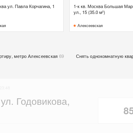
ква ул. Павла Корчагина, 1
1-к кв. Москва Большая Ма
ул., 15 (35.0 м²)
кая
Алексеевская
ртиру, метро Алексеевская
69
Снять однокомнатную ква
23:48
 ул. Годовикова,
8