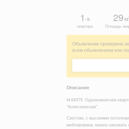
1
29
-к
м
квартира
Площадь ква
Объявление проверено а
всем объявлениям или по
Описание
Id 64375. Однокомнатная кварти
"Алексеевская".
Светлая, с высокими потолкам
меблирована, можно заезжать 