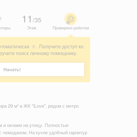
11
/35
2
ртиры
Этаж
Проверено роботом
втоматически
. Получите доступ ко
?
ручите поиск личному помощнику.
Начать!
ра 29 м² в ЖК "iLove", рядом с метро
и и окнами на улицу. Полностью
с чемоданом. На кухне удобный гарнитур