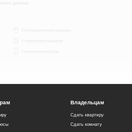
итать дальше
Посудомоечная машина
Стиральная машина
Нагреватель воды
Подходит для мероприятий
орам
Подходит для семьи с детьми
Владельцам
иру
Сдать квартиру
росы
Сдать комнату