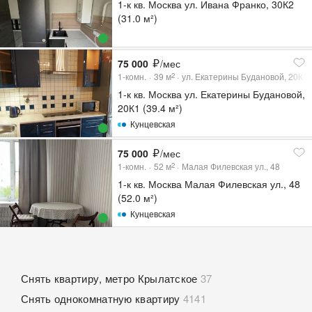
1-к кв. Москва ул. Ивана Франко, 30К2
(31.0 м²)
75 000
/мес
1-комн.
39
м
ул. Екатерины Будановой, 20К1
2
1-к кв. Москва ул. Екатерины Будановой,
20К1 (39.4 м²)
Кунцевская
75 000
/мес
1-комн.
52
м
Малая Филевская ул., 48
2
1-к кв. Москва Малая Филевская ул., 48
(52.0 м²)
Кунцевская
Снять квартиру, метро Крылатское
37
Снять однокомнатную квартиру
4141