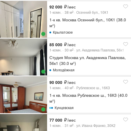
92 000
/мес
1-комн.
38
м
Осенний бул., 10К1
2
1-к кв. Москва Осенний бул., 10К1 (38.0
м²)
Крылатское
85 000
/мес
1-комн.
30
м
ул. Академика Павлова, 56к1
2
Студия Москва ул. Академика Павлова,
56к1 (30.0 м²)
Молодёжная
90 000
/мес
1-комн.
40
м
Рублевское ш., 16К3
2
1-к кв. Москва Рублевское ш., 16К3 (40.0
м²)
Кунцевская
77 000
/мес
1-комн.
31
м
ул. Ивана Франко, 30К2
2