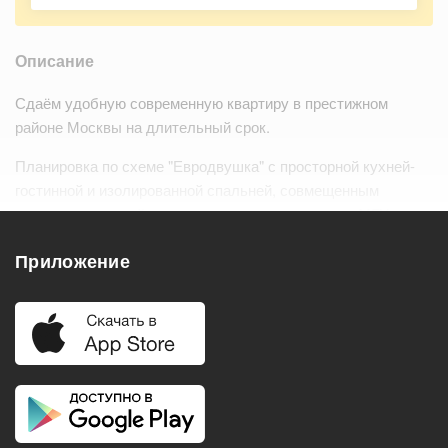
Описание
Сдаём удобную современную квартиру в престижном
районе Москвы на длительный срок.
Планировка по схеме "Евродвушка" с просторной кухней-
гостинной и изолированной спальней, совмещенным
санузлом с ванной, панорамными окнами на лес, МГУ,
Москва Сити.…
Читать дальше
Приложение
Удобства
Балкон
Посудомоечная машина
Холодильник
Стиральная машина
Телевизор
Нагреватель воды
Кондиционер