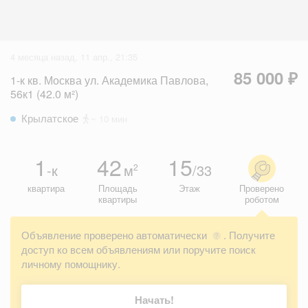
4 месяца назад, 11 апр., 21:35
85 000 ₽
1-к кв. Москва ул. Академика Павлова,
56к1 (42.0 м²)
Крылатское
~ 10 мин
1
42
15
-к
м
/33
2
квартира
Площадь
Этаж
Проверено
квартиры
роботом
Объявление проверено автоматически
. Получите
?
доступ ко всем объявлениям или поручите поиск
личному помощнику.
Начать!