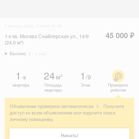
2 месяца назад, 5 июня, 01:35
45 000 ₽
1-к кв. Москва Снайперская ул., 14/9
(24.0 м²)
Выхино
~ 9 мин
1
24
1
-к
м
/9
2
квартира
Площадь
Этаж
Проверено
квартиры
роботом
Объявление проверено автоматически
. Получите
?
доступ ко всем объявлениям или поручите поиск
личному помощнику.
Начать!