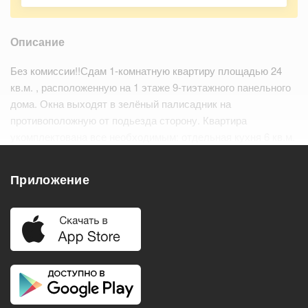
Описание
Без комиссии!!Сдам 1-комнатную квартиру площадью 24
кв.м. , расположенную на 1 этаже 9-тиэтажного панельного
дома. Окна выходят в зелёный палисадник на
противоположную от подьезда сторону. Квартира
укомплектована все необходимым: отдельная кухня 6 кв.м.
с варочной панелью и духовым шкафом, обеденным
столом, холодильником. В ванной - сти…
Читать дальше
Приложение
Удобства
Балкон
Посудомоечная машина
Холодильник
Стиральная машина
Телевизор
Нагреватель воды
Кондиционер