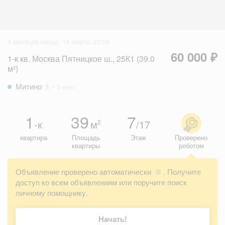
5 месяцев назад, 14 марта, 23:08
60 000 ₽
1-к кв. Москва Пятницкое ш., 25К1 (39.0
м²)
Митино
~ 5 мин
1
39
7
-к
м
/17
2
квартира
Площадь
Этаж
Проверено
квартиры
роботом
Объявление проверено автоматически
. Получите
?
доступ ко всем объявлениям или поручите поиск
личному помощнику.
Начать!