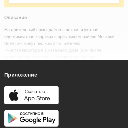
Описание
На длительный срок сдаётся светлая и уютная
однокомнатная квартира в престижном районе Москвы!
Всего 5-7 минут пешком от м. Беляево;
• Чистая квартира в 16-этажном доме (дом после
капитального ремонта). Состояние жилое: всё
функционирует, но отделка и мебель не новые — для тех,
кто ищет практичный вариант.…
Читать дальше
Приложение
Удобства
Балкон
Посудомоечная машина
Холодильник
Стиральная машина
Телевизор
Нагреватель воды
Кондиционер