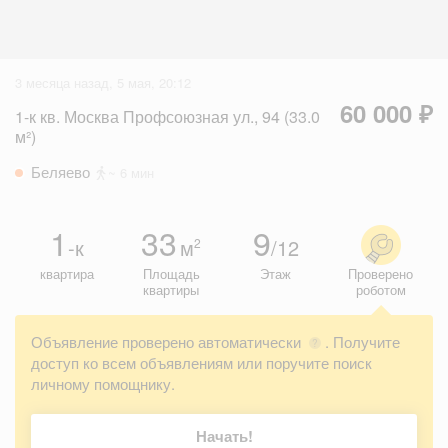
3 месяца назад, 5 мая, 20:12
60 000 ₽
1-к кв. Москва Профсоюзная ул., 94 (33.0
м²)
Беляево
~ 6 мин
1
33
9
-к
м
/12
2
квартира
Площадь
Этаж
Проверено
квартиры
роботом
Объявление проверено автоматически
. Получите
?
доступ ко всем объявлениям или поручите поиск
личному помощнику.
Начать!