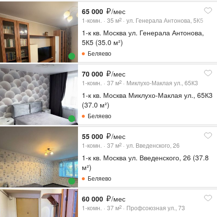
65 000
/мес
1-комн.
35
м
ул. Генерала Антонова, 5К5
2
1-к кв. Москва ул. Генерала Антонова,
5К5 (35.0 м²)
Беляево
70 000
/мес
1-комн.
37
м
Миклухо-Маклая ул., 65К3
2
1-к кв. Москва Миклухо-Маклая ул., 65К3
(37.0 м²)
Беляево
55 000
/мес
1-комн.
37
м
ул. Введенского, 26
2
1-к кв. Москва ул. Введенского, 26 (37.8
м²)
Беляево
60 000
/мес
1-комн.
37
м
Профсоюзная ул., 73
2