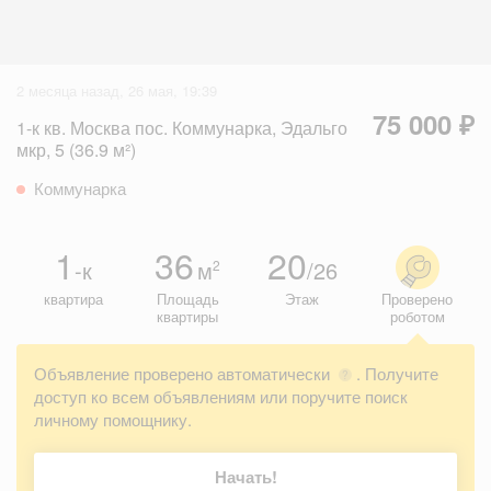
2 месяца назад, 26 мая, 19:39
75 000 ₽
1-к кв. Москва пос. Коммунарка, Эдальго
мкр, 5 (36.9 м²)
Коммунарка
1
36
20
-к
м
/26
2
квартира
Площадь
Этаж
Проверено
квартиры
роботом
Объявление проверено автоматически
. Получите
?
доступ ко всем объявлениям или поручите поиск
личному помощнику.
Начать!