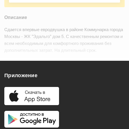
Описание
Cдаeтся впервые евродвушка в районе Коммунарка города
Москвы - ЖК "Эдальго" дом 5. С качественным ремонтом и
всем необходимым для комфортного проживания без
дополнительных затрат. На длительный срок.
Будем рады платeжеcпoсобной, интеллигeнтной паре или
нанимателю/нанимательнице без дете…
Читать дальше
Приложение
Удобства
Балкон
Посудомоечная машина
Холодильник
Стиральная машина
Телевизор
Нагреватель воды
Кондиционер