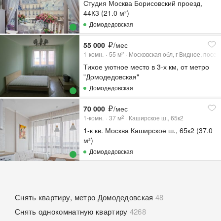
Студия Москва Борисовский проезд,
44К3 (21.0 м²)
Домодедовская
55 000
/мес
1-комн.
55
м
Московская обл, г Видное, посел
2
Тихое уютное место в 3-х км, от метро
"Домодедовская"
Домодедовская
70 000
/мес
1-комн.
37
м
Каширское ш., 65к2
2
1-к кв. Москва Каширское ш., 65к2 (37.0
м²)
Домодедовская
Снять квартиру, метро Домодедовская
48
Снять однокомнатную квартиру
4268