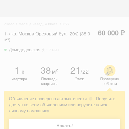
около 1 месяца назад, 4 июля, 13:56
60 000 ₽
1-к кв. Москва Ореховый бул., 20/2 (38.0
м²)
Домодедовская
~ 7 мин
1
38
21
-к
м
/22
2
квартира
Площадь
Этаж
Проверено
квартиры
роботом
Объявление проверено автоматически
. Получите
?
доступ ко всем объявлениям или поручите поиск
личному помощнику.
Начать!