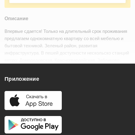
Описание
Впервые сдается! Только на длительный срок проживания
предлагаем однокомнатную квартиру со всей мебелью и
бытовой техникой. Зеленый район, развитая
инфраструктура. В пешей доступности нескольско станций
метро: Домодедовская, Красногвардейская, Зябликово,
Шипиловская. Предложение для одного человека или
семейной пары. Депозит.
Приложение
Удобства
Балкон
Посудомоечная машина
Холодильник
Стиральная машина
Телевизор
Нагреватель воды
Кондиционер