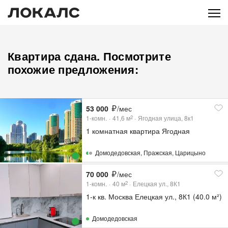
Квартира сдана. Посмотрите
похожие предложения:
53 000
/мес
1-комн.
41,6
м
Ягодная улица, 8к1
2
1 комнатная квартира Ягодная
Домодедовская
,
Пражская
,
Царицыно
70 000
/мес
1-комн.
40
м
Елецкая ул., 8К1
2
1-к кв. Москва Елецкая ул., 8К1 (40.0 м²)
Домодедовская